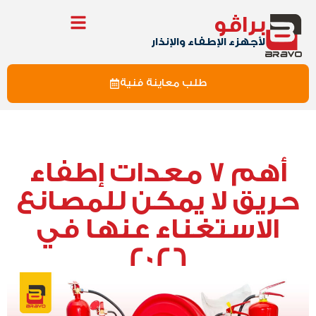
براڤو
لأجهزء الإطفاء والإنذار
طلب معاينة فنية
أهم 7 معدات إطفاء
حريق لا يمكن للمصانع
الاستغناء عنها في
2026