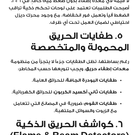
لا قيمة لأي معدة إطفاء بدون ضغط مياه كافٍ. في 2026،
أصبحت الطلمبات تعتمد على لوحات تحكم ذكية تراقب
الضغط آلياً وتعمل فور انخفاضه، مع وجود محرك ديزل
احتياطي لضمان العمل تحت أي ظرف.
5. طفايات الحريق
المحمولة والمتخصصة
رغم بساطتها، تظل الطفايات جزءاً لا يتجزأ من منظومة
معدات إطفاء حريق
. ويجب تنويعها حسب المخاطر:
طفايات البودرة الجافة:
للحرائق العامة.
طفايات ثاني أكسيد الكربون:
للحرائق الكهربائية.
طفايات الفوم:
ضرورية في المصانع التي تتعامل
مع الزيوت والسوائل الملتهبة.
6. كواشف الحريق الذكية