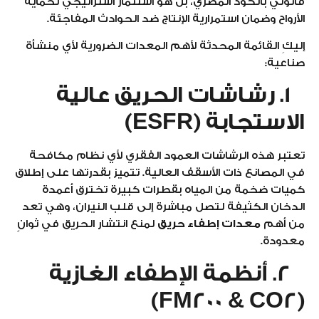
قانوني بالكود المصري، بل هو استثمار استراتيجي لحماية
الأرواح وضمان استمرارية الإنتاج ضد الحوادث المفاجئة.
إليكِ القائمة المحدثة لأهم المعدات الضرورية لأي منشأة
صناعية:
1. رشاشات الحريق عالية
الاستجابة (ESFR)
تعتبر هذه الرشاشات العمود الفقري لأي نظام مكافحة
في المصانع ذات الأسقف العالية. تتميز بقدرتها على إطلاق
كميات ضخمة من المياه بقطرات كبيرة تخترق أعمدة
الدخان الكثيفة لتصل مباشرة إلى قلب النيران، وهي تعد
من أهم
معدات إطفاء حريق
لمنع انتشار الحريق في ثوانٍ
معدودة.
2. أنظمة الإطفاء الغازية
(FM200 & CO2)