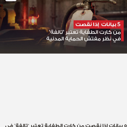
5 بيانات إذا نقصت من كارت الطفاية تعتبر “تالفة” في