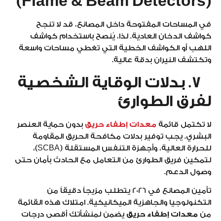
(Flame & Beam Detectors)
في المساحات المفتوحة داخل المصانع، قد لا تنجح
كواشف الدخان العادية. لذا، يُنصح باستخدام كواشف
اللهب أو الكواشف الخطية التي تغطي مساحات واسعة
وتكتشف النيران بدقة عالية.
7. بدلات الوقاية الشخصية
لفرق الطوارئ
لا تكتمل قائمة
معدات إطفاء حريق
بدون حماية العنصر
البشري. يجب توفير بدلات مكافحة الحريق المقاومة
للحرارة العالية، وأجهزة التنفس المستقلة (SCBA)،
لتمكين فريق الطوارئ من التعامل مع الحادث بأمان حتى
وصول الدعم.
تأمين المصانع في 2026 يتطلب مزيجاً دقيقاً من
التكنولوجيا والجاهزية الميكانيكية. امتلاك هذه القائمة
من
معدات إطفاء حريق
يضمن لمنشأتك أقصى درجات