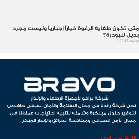
متى تكون طفاية الرغوة خياراً إجبارياً وليست مجرد
بديل للبودرة؟
يونيو 24, 2026
نحن شركة رائدة في مجال السلامة والأمان. نسعى جاهدين
لتوفير حلول مبتكرة وشاملة لتلبية احتياجات عملائنا في
مجال الأمن الصناعي ومكافحة الحرائق والإنذار المبكر