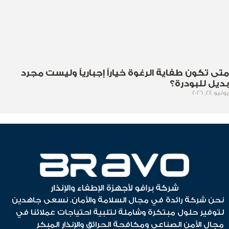
متى تكون طفاية الرغوة خياراً إجبارياً وليست مجرد
بديل للبودرة؟
يونيو 24, 2026
نحن شركة رائدة في مجال السلامة والأمان. نسعى جاهدين
لتوفير حلول مبتكرة وشاملة لتلبية احتياجات عملائنا في
مجال الأمن الصناعي ومكافحة الحرائق والإنذار المبكر