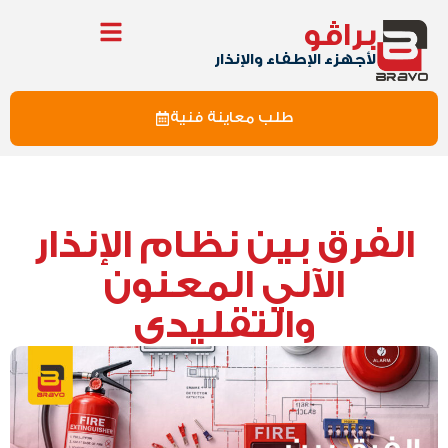
براڤو
لأجهزء الإطفاء والإنذار
طلب معاينة فنية
الفرق بين نظام الإنذار
الآلي المعنون
والتقليدي