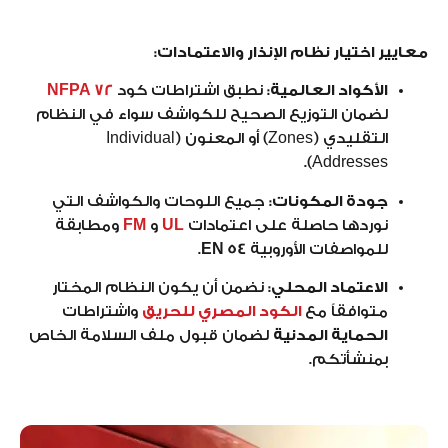
معايير اختيار نظام الإنذار والاعتمادات:
الأكواد العالمية:
نطبق اشتراطات كود
NFPA 72
لضمان التوزيع الصحيح للكواشف سواء في النظام
التقليدي (Zones) أو المعنون (Individual
Addresses).
جودة المكونات:
جميع اللوحات والكواشف التي
نوردها حاصلة على اعتمادات
UL
و
FM
ومطابقة
للمواصفات الأوروبية
EN 54
.
الاعتماد المحلي:
نضمن أن يكون النظام المختار
متوافقاً مع
الكود المصري للحريق
واشتراطات
الحماية المدنية
لضمان قبول ملف السلامة الخاص
بمنشأتكم.