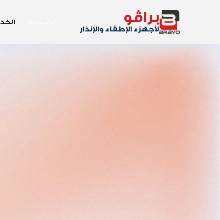
براڤو
الرئيسية
الخد
لأجهزء الإطفاء والإنذار