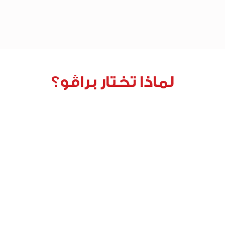
لماذا تختار براڤو؟