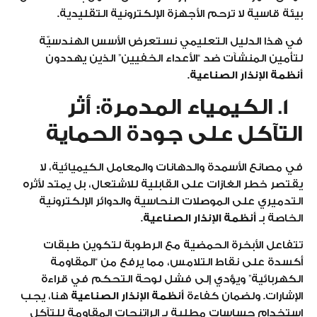
بيئة قاسية لا ترحم الأجهزة الإلكترونية التقليدية.
في هذا الدليل التعليمي نستعرض الأسس الهندسيّة
لتأمين المنشآت ضد “الأعداء الخفيين” الذين يهددون
أنظمة الإنذار الصناعية
.
1. الكيمياء المدمرة: أثر
التآكل على جودة الحماية
في مصانع الأسمدة والدهانات والمعامل الكيميائية، لا
يقتصر خطر الغازات على القابلية للاشتعال، بل يمتد لأثره
التدميري على الموصلات النحاسية والدوائر الإلكترونية
الخاصة بـ
أنظمة الإنذار الصناعية
.
تتفاعل الأبخرة الحمضية مع الرطوبة لتكوين طبقات
أكسدة على نقاط التلامس، مما يرفع من “المقاومة
الكهربائية” ويؤدي إلى فشل لوحة التحكم في قراءة
الإشارات. ولضمان كفاءة
أنظمة الإنذار الصناعية
هنا، يجب
استخدام حساسات مطلية بـ الراتنجات المقاومة للتآكل