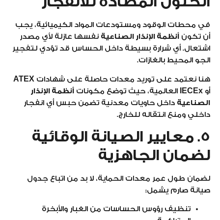
الحلول المضادة للانفجار
في محطات الوقود ومستودعات المواد الكيميائية، يجب
أن تكون
أنظمة الإنذار الصناعية
نفسها عازلة لأي مصدر
اشتعال. أي شرارة بسيطة داخل الحساس قد تؤدي لتفجير
الجو المحيط بالغازات.
هنا نعتمد على توريد معدات حاصلة على شهادات
ATEX
أو
IECEx
العالمية، حيث توضع مكونات
أنظمة الإنذار
الصناعية
داخل حاويات معدنية تضمن حبس أي انفجار
داخلي ومنع انتقاله للخارج.
5. معايير الصيانة الوقائية
لضمان الجاهزية
لضمان طول عمر معدات الحماية، لا بد من اتباع جدول
صيانة صارم يشمل:
تنظيف رؤوس الحساسات من الغبار والأبخرة