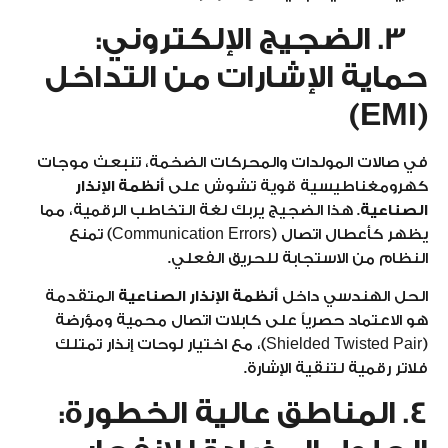
3. الضجيج الإلكتروني:
حماية الإشارات من التداخل
(EMI)
في صالات المولدات والمحركات الضخمة، تنبعث موجات
كهرومغناطيسية قوية تشوش على
أنظمة الإنذار
الصناعية
. هذا الضجيج يربك لغة التخاطب الرقمية، مما
يظهر كأعطال اتصال (Communication Errors) تمنع
النظام من الاستجابة للحريق الفعلي.
الحل الهندسي داخل
أنظمة الإنذار الصناعية
المتقدمة
هو الاعتماد حصرياً على كابلات اتصال محمية ومؤرضة
(Shielded Twisted Pair)، مع اختيار لوحات إنذار تمتلك
فلاتر رقمية لتنقية الإشارة.
4. المناطق عالية الخطورة: