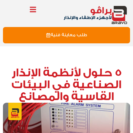
براڤو
لأجهزء الإطفاء والإنذار
طلب معاينة فنية
5 حلول لأنظمة الإنذار
الصناعية في البيئات
القاسية والمصانع