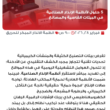
فبراير 28, 2026
9:00 ص
انظمة الانذار المبكر للحريق
تفرض بيئات التصنيع الكثيفة والمنشآت الكيميائية
تحديات تقنية تتجاوز مجرد الكشف التقليدي عن الأدخنة؛
إذ تتحول العوامل التشغيلية اليومية في هذه المواقع
إلى تهديد مباشر لاستقرار
أنظمة الإنذار الصناعية
. فبينما
صُممت الأنظمة العادية لحماية المكاتب الهادئة، تواجه
صالات الإنتاج “فجوة حماية” حقيقية ناتجة عن التآكل
الكيميائي، والرطوبة المشبعة، والضجيج
الكهرومغناطيسي الذي يربك الإشارات الرقمية. الرهان
الحقيقي هنا لا يتوقف عند تركيب نظام إنذار، بل يمتد
لمدى صمود هذا النظام وقدرته على العمل بكفاءة داخل