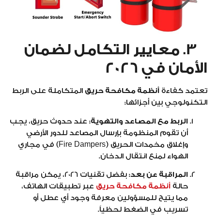
3. معايير التكامل لضمان
الأمان في 2026
تعتمد كفاءة
أنظمة مكافحة حريق
المتكاملة على الربط
التكنولوجي بين أجزائها:
الربط مع المصاعد والتهوية:
عند حدوث حريق، يجب
أن تقوم المنظومة بإرسال المصاعد للدور الأرضي
وإغلاق مخمدات الحريق (Fire Dampers) في مجاري
الهواء لمنع انتقال الدخان.
المراقبة عن بعد:
بفضل تقنيات 2026، يمكن مراقبة
حالة
أنظمة مكافحة حريق
عبر تطبيقات الهاتف،
مما يتيح للمسؤولين معرفة وجود أي عطل أو
تسريب في الضغط لحظياً.