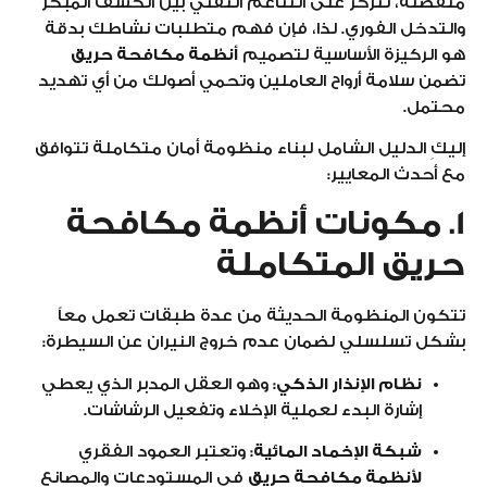
منفصلة، لتركز على التناغم التقني بين الكشف المبكر
والتدخل الفوري. لذا، فإن فهم متطلبات نشاطك بدقة
هو الركيزة الأساسية لتصميم
أنظمة مكافحة حريق
تضمن سلامة أرواح العاملين وتحمي أصولك من أي تهديد
محتمل.
إليكِ الدليل الشامل لبناء منظومة أمان متكاملة تتوافق
مع أحدث المعايير:
1. مكونات أنظمة مكافحة
حريق المتكاملة
تتكون المنظومة الحديثة من عدة طبقات تعمل معاً
بشكل تسلسلي لضمان عدم خروج النيران عن السيطرة:
نظام الإنذار الذكي:
وهو العقل المدبر الذي يعطي
إشارة البدء لعملية الإخلاء وتفعيل الرشاشات.
شبكة الإخماد المائية:
وتعتبر العمود الفقري
لأنظمة مكافحة حريق
في المستودعات والمصانع