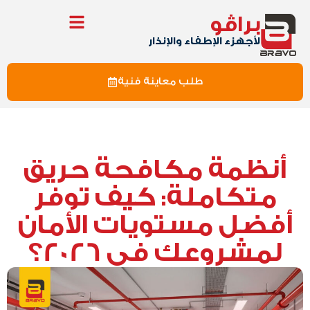
براڤو
لأجهزء الإطفاء والإنذار
طلب معاينة فنية
أنظمة مكافحة حريق
متكاملة: كيف توفر
أفضل مستويات الأمان
لمشروعك في 2026؟