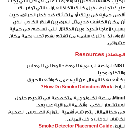
تركيب
كاشف الدخان
به وتعرفت على الأماكن التي يجب
عليك تجنبها، فبإمكانك اتخاذ القرارات التي توفر لك
أقصى حماية في بيتك أو منشأتك ضد خطر الحرائق، حيث
أن مكان الكاشف قد يمثل الفرق بين الإنذار الكاذب الذي
يسبب إزعاجًا شديدًا وبين الدقائق التي تساهم في حماية
الأرواح، لذا لا تترك سلامة من تهتم بهم تحت رحمة مكان
عشوائي.
المصادر Resources
NIST:
المنصة الرسمية للمعهد الوطني للمعايير
والتكنولوجيا.
يكشف هذا المقال عن آلية عمل كواشف الحريق.
الرابط:
How Do Smoke Detectors Work?
Minut:
منصة تكنولوجية متخصصة في تقديم حلول
الاستشعار الذكي وأنظمة المراقبة عن بعد.
في هذا المقال يتم شرح أهمية التوزيع الهندسي الصحيح
لكاشف الدخان داخل المباني.
الرابط:
Smoke Detector Placement Guide