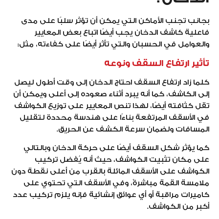
بجانب تجنب الأماكن التي يمكن أن تؤثر سلبًا على مدى
فاعلية كاشف الدخان يجب أيضًا اتباع بعض المعايير
والعوامل في الحسبان والتي تأثر أيضًا على كفاءته، مثل:
تأثير ارتفاع السقف ونوعه
كلما زاد ارتفاع السقف احتاج الدخان إلى وقت أطول ليصل
إلى الكاشف، كما أنه يبرد أثناء صعوده إلى أعلى ويمكن أن
تقل كثافته أيضًا، لهذا تنص المعايير على توزيع الكواشف
في الأسقف المرتفعة بناءًا على هندسة محددة لتقليل
المسافات ولضمان سرعة الكشف عن الحريق.
كما يؤثر شكل السقف أيضًا على حركة الدخان وبالتالي
على مكان تثبيت الكواشف، حيث أنه يُفضل تركيب
الكواشف على الأسقف المائلة بالقرب من أعلى نقطة دون
ملامسة القمة مباشرةً، وفي الأسقف التي تحتوي على
كاميرات مراقبة أو أي عوائق إنشائية فإنه يلزم تركيب عدد
أكبر من الكواشف.