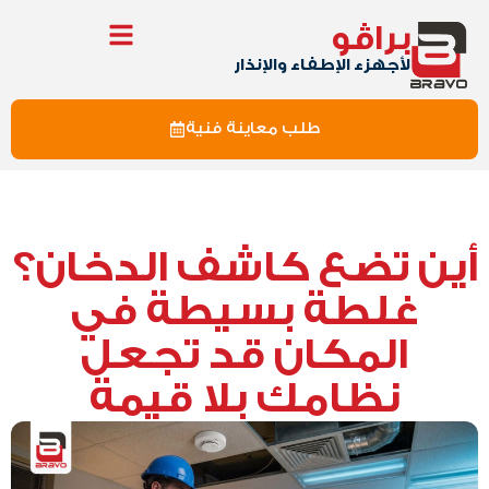
براڤو
لأجهزء الإطفاء والإنذار
طلب معاينة فنية
أين تضع كاشف الدخان؟
غلطة بسيطة في
المكان قد تجعل
نظامك بلا قيمة