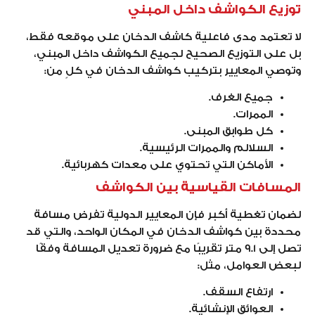
توزيع الكواشف داخل المبني
لا تعتمد مدى فاعلية كاشف الدخان على موقعه فقط،
بل على التوزيع الصحيح لجميع الكواشف داخل المبني،
وتوصي المعايير بتركيب كواشف الدخان في كلٍ من:
جميع الغرف.
الممرات.
كل طوابق المبنى.
السلالم والممرات الرئيسية.
الأماكن التي تحتوي على معدات كهربائية.
المسافات القياسية بين الكواشف
لضمان تغطية أكبر فإن المعايير الدولية تفرض مسافة
محددة بين كواشف الدخان في المكان الواحد، والتي قد
تصل إلى 9.1 متر تقريبًا مع ضرورة تعديل المسافة وفقًا
لبعض العوامل، مثل:
ارتفاع السقف.
العوائق الإنشائية.