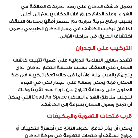
يعمل كاشف الدخان على رصد الجزيئات العالقة في
الهواء، وعند اندلاع حريق فإن الدخان يرتفع إلى أعلى
بسبب ارتفاع درجة حرارته ثم ينتشر أفقيًا بمحاذاة السقف
لذا فإن تركيب الكاشف في مسار الدخان الطبيعي يضمن
اكتشاف الحريق في مراحله الأولى.
التركيب على الجدران
تُشدد معايير السلامة الدولية على أهمية تثبيت كاشف
الدخان على السقف بسبب طبيعة انتشار الدخان الذي
يتجمّع بالقرب منه أولاً، أما في حالة تعذّر تركيبه في هذا
المكان فإنه يمكن وضعه على الجدار لكن في الجزء
العلوي على مسافة تتراوح بين 10 و30 سم تقريبًا وذلك
لتجنب مناطق الهواء الساكن Dead Air Space التي يمكن
أن تمنع وصول الدخان بسرعة إلى الكاشف.
قرب فتحات التهوية والمكيفات
يمكن أن يؤثر تدفق الهواء الناتج عن أجهزة التكييف أو
مراوح السقف أو فتحات التهوية في حركة الدخان،