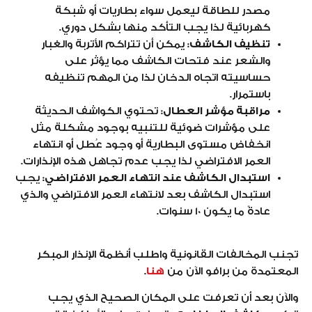
مصدر للطاقة ليعمل سواء بطاريات أو شبكة
كهربائية لذا يجب التأكد منها بشكل دوري.
تنظيف الكاشف:
يمكن أن تتراكم الأتربة والغبار
والشعر عند فتحات الكاشف مما يؤثر على
حساسيته اتجاه الدخان لذا من المهم تنظيفه
باستمرار.
مراقبة مؤشر العطال:
تحتوي الكواشف الحديثة
على مؤشرات ضوئية للتنبيه بوجود مشكلة مثل
انخفاض مستوى البطارية أو وجود عُطل أو انتهاء
العمر الافتراضي لذا يجب عدم تجاهل هذه الإنذارات.
استبدال الكاشف عند انتهاء العمر الافتراضي:
يجب
استبدال الكاشف بعد لانتهاء العمر الافتراضي والذي
عادةً ما يكون 10 سنوات.
تجنب المخالفات القانونية واطلب أنظمة الإنذار المبكر
المعتمدة من برافو الآن من
هنا
.
والآن بعد أن تعرفت على المكان الصحيح الذي يجب