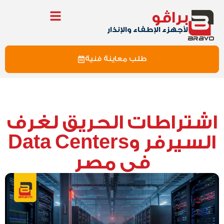
براڤو
لأجهزء الإطفاء والإنذار
طلب معاينة فنية
اشتراطات الحريق لغرف
السيرفر وData Centers
في مصر