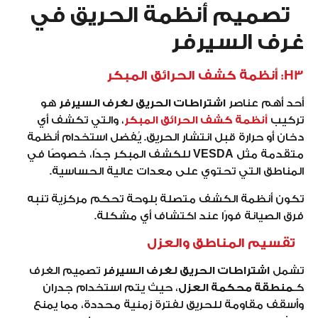
تصميم أنظمة الحريق في
غرف السيرفر
H3: أنظمة كشف الحرائق المبكر
أحد أهم عناصر
اشتراطات الحريق لغرف السيرفر
هو
تركيب
أنظمة كشف الحرائق المبكر
، والتي تكشف أي
دخان أو حرارة قبل انتشار الحريق. يُفضل استخدام أنظمة
متقدمة مثل
VESDA
للكشف المبكر جدًا، خصوصًا في
المناطق التي تحتوي على معدات عالية الحساسية.
تكون أنظمة الكشف متصلة بلوحة تحكم مركزية تنبه
فرق الصيانة فورًا عند اكتشاف أي مشكلة.
تقسيم المناطق والعزل
تشمل
اشتراطات الحريق لغرف السيرفر
تصميم الغرف
كـ
منطقة محكمة العزل
، حيث يتم استخدام جدران
وأسقف مقاومة للحريق لفترة زمنية محددة، مما يمنع