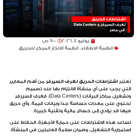
يونيو 4, 2026
9:00 ص
انظمة الاطفاء
,
انظمة الانذار المبكر للحريق
تعتبر
اشتراطات الحريق لغرف السيرفر
من أهم المعايير
التي يجب على أي منشأة الالتزام بها عند تصميم
وتشغيل مراكز البيانات (Data Centers). فغرف السيرفر
تحتوي على معدات حساسة جدًا وبيانات قيمة، وأي حريق
فيها قد يؤدي إلى خسائر مالية وتقنية كبيرة.
تساعد هذه الاشتراطات على حماية الأجهزة، الحفاظ على
استمرارية التشغيل، وضمان سلامة العاملين في المنشأة.