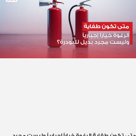
متى تكون طفاية الرغوة خياراً إجبارياً وليست مجرد