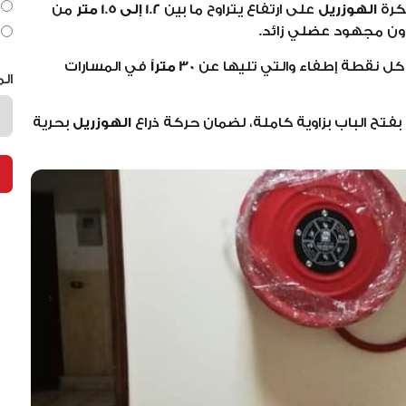
كرة
الهوزريل
على ارتفاع يتراوح ما بين
1.2 إلى 1.5 متر
من
ن مجهود عضلي زائد.
ن كل نقطة إطفاء والتي تليها عن
30 متراً
في المسارات
ال
ح الباب بزاوية كاملة، لضمان حركة ذراع
الهوزريل
بحرية