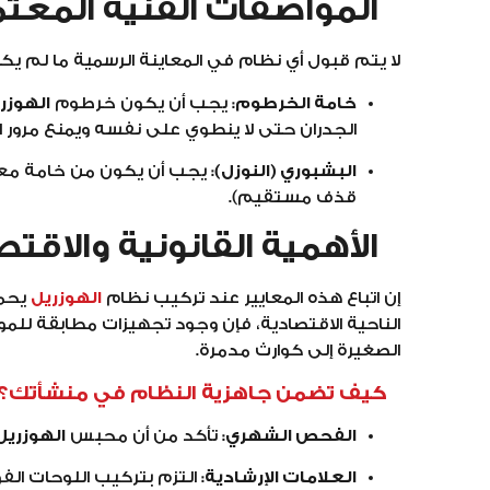
المواصفات الفنية المعتم
لا يتم قبول أي نظام في المعاينة الرسمية ما لم يكن
خامة الخرطوم:
يجب أن يكون خرطوم
الهوزر
الجدران حتى لا ينطوي على نفسه ويمنع مرور ال
البشبوري (النوزل):
يجب أن يكون من خامة معت
قذف مستقيم).
الأهمية القانونية والاقتصا
إن اتباع هذه المعايير عند تركيب نظام
الهوزريل
يحمي
الناحية الاقتصادية، فإن وجود تجهيزات مطابقة للم
الصغيرة إلى كوارث مدمرة.
كيف تضمن جاهزية النظام في منشأتك؟
الفحص الشهري:
تأكد من أن محبس
الهوزريل
العلامات الإرشادية:
التزم بتركيب اللوحات ال