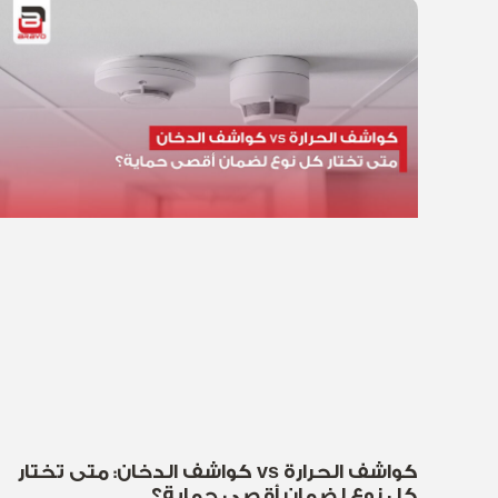
كواشف الحرارة vs كواشف الدخان: متى تختار
كل نوع لضمان أقصى حماية؟