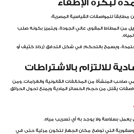
دة لبكرة الإطفاء
 مطابقاً للمواصفات القياسية المصرية:
يل
من المطاط المقوى عالي الجودة، ويتميز بكونه صلب
مياه.
مدة، ويسمح بالتحكم في شكل التدفق (رذاذ كثيف أو
دية للالتزام بالاشتراطات
 صاحب المنشأة من المخالفات القانونية والغرامات. ومن
واصفات يقلل من حجم الخسائر المادية ويمنع تحول الحرائق
يعمل بسلاسة ولا يوجد به أي تسريب مياه.
فوسفورية التي توضح مكان الجهاز لتكون مرئية حتى في