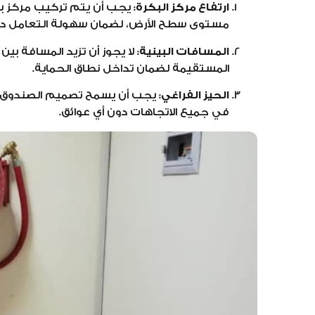
ارتفاع مركز البكرة:
يجب أن يتم تركيب مركز ب
مستوى سطح الأرض، لضمان سهولة التعامل دو
المسافات البينية:
لا يجوز أن تزيد المسافة بي
المستقيمة لضمان تداخل نطاق الحماية.
الحيز الفراغي:
يجب أن يسمح تصميم الصندوق بفت
في جميع الاتجاهات دون أي عوائق.