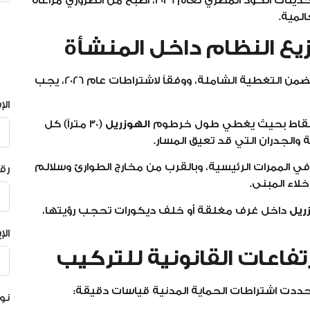
يهدف إلى تقليل زمن الاستجابة وحماية الأرواح. ومع تحديثات الكود المصري لعام 2026، أصبح من الضروري مراعاة
لمية.
زيع النظام داخل المنشأة
توزيع صناديق الإطفاء داخل المبنى يخضع لحسابات تضمن التغطية الشاملة، ووفقاً لاشتراطات عام 2026، يجب
ال
لنقاط بحيث يغطي طول خرطوم
الهوزريل
(30 متراً) كل
ة والجدران التي قد تعيق المسار.
في الممرات الرئيسية، وبالقرب من مخارج الطوارئ وسلالم
رق
خلاء المبنى.
ريل
داخل غرف مغلقة أو خلف ديكورات تحجب رؤيتها،
الإ
فاعات القانونية للتركيب
دت اشتراطات الحماية المدنية قياسات دقيقة:
نو