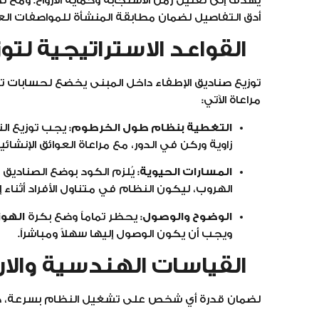
أدق التفاصيل لضمان مطابقة المنشأة للمواصفات العا
القواعد الاستراتيجية لتو
مراعاة الآتي:
التغطية بنظام طول الخرطوم:
يجب توزيع ا
زاوية وركن في الدور، مع مراعاة العوائق الإنشائي
المسارات الحيوية:
يُلزم الكود بوضع الصناديق 
الهروب، ليكون النظام في متناول الأفراد أثناء إ
الوضوح والوصول:
يحظر تماماً وضع بكرة
الهوز
ويجب أن يكون الوصول إليها سهلاً ومباشراً.
القياسات الهندسية والارت
لضمان قدرة أي شخص على تشغيل النظام بسرعة، حد