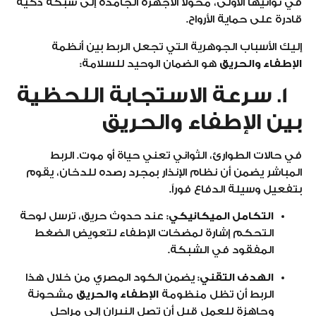
في ثوانيها الأولى، محولاً الأجهزة الجامدة إلى شبكة ذكية
قادرة على حماية الأرواح.
إليك الأسباب الجوهرية التي تجعل الربط بين أنظمة
الإطفاء والحريق
هو الضمان الوحيد للسلامة:
1. سرعة الاستجابة اللحظية
بين الإطفاء والحريق
في حالات الطوارئ، الثواني تعني حياة أو موت. الربط
المباشر يضمن أن نظام الإنذار بمجرد رصده للدخان، يقوم
بتفعيل وسيلة الدفاع فوراً.
التكامل الميكانيكي:
عند حدوث حريق، ترسل لوحة
التحكم إشارة لمضخات الإطفاء لتعويض الضغط
المفقود في الشبكة.
الهدف التقني:
يضمن الكود المصري من خلال هذا
الربط أن تظل منظومة
الإطفاء والحريق
مشحونة
وجاهزة للعمل قبل أن تصل النيران إلى مراحل