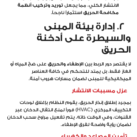
الانتشار الكلي، مما يجعل
توريد وتركيب أنظمة
مكافحة الحريق
استثماراً ناجحاً.
2. إدارة بيئة المبنى
والسيطرة على أدخنة
الحريق
لا يقتصر دور الربط بين
الإطفاء والحريق
على ضخ المياه أو
الغاز فقط، بل يمتد للتحكم في كافة العناصر
الميكانيكية للمبنى لضمان مسارات هروب آمنة.
عزل مسببات الانتشار
بمجرد إطلاق إنذار الحريق، يقوم النظام بإغلاق لوحات
التكييف المركزي (HVAC) فوراً لمنع انتقال الدخان عبر
القنوات، وفي الوقت ذاته، يتم تفعيل مراوح سحب الدخان
لضمان رؤية واضحة لفرق الإطفاء.
تأمين المصاعد والكهرباء