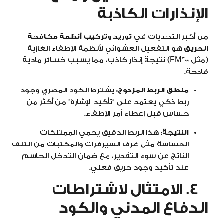
الإنذارات الكاذبة
من أكبر التحديات في
توريد وتركيب أنظمة مكافحة
الحريق
هو التفعيل العشوائي لأنظمة الإطفاء الغازية
(مثل FM200) نتيجة إنذار كاذب، مما يسبب خسائر مادية
فادحة.
منطق الربط المزدوج:
يشترط الكود المصري وجود
ربط ذكي يعتمد على “تأكيد الإشارة” من أكثر من
حساس قبل إعطاء أمر الإطفاء.
النتيجة:
هذا الربط الدقيق يحمي الممتلكات
الحساسة مثل غرف السيرفرات والمكتبات من التلف
الناتج عن سوء التقدير، مع ضمان التدخل الحاسم
عند تأكيد وجود حريق فعلي.
4. الامتثال لاشتراطات
الدفاع المدني والكود