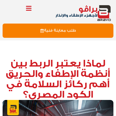
براڤو
لأجهزء الإطفاء والإنذار
طلب معاينة فنية
لماذا يعتبر الربط بين
أنظمة الإطفاء والحريق
أهم ركائز السلامة في
الكود المصري؟