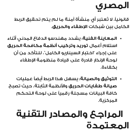
المصري
قانونياً، لا تُعتبر أي منشأة آمنة ما لم يتم تحقيق الربط
الكامل بين شبكات
الإطفاء والحريق
.
المعاينة الفنية:
يشدد مهندسو الدفاع المدني أثناء
استلام أعمال
توريد وتركيب أنظمة مكافحة الحريق
على إجراء “اختبار السيناريو الكامل”، للتأكد من أن
لوحة الإنذار قادرة على قيادة منظومة الإطفاء
بكفاءة.
التوثيق والصيانة:
يسهل هذا الربط أيضاً عمليات
صيانة طفايات الحريق
والأنظمة الثابتة، حيث تصبح
كافة البيانات مسجلة رقمياً على لوحة التحكم
المركزية.
المراجع والمصادر التقنية
المعتمدة