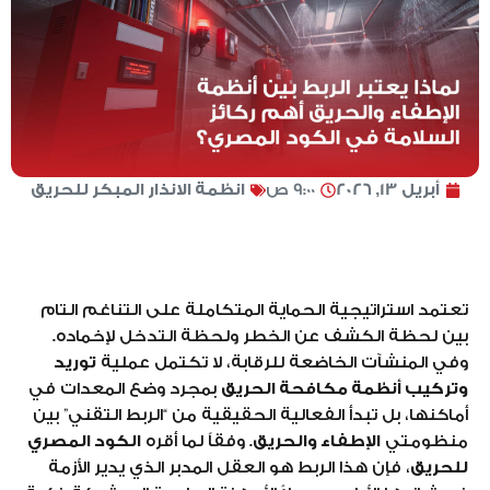
أبريل 13, 2026
9:00 ص
انظمة الانذار المبكر للحريق
تعتمد استراتيجية الحماية المتكاملة على التناغم التام
بين لحظة الكشف عن الخطر ولحظة التدخل لإخماده.
وفي المنشآت الخاضعة للرقابة، لا تكتمل عملية
توريد
وتركيب أنظمة مكافحة الحريق
بمجرد وضع المعدات في
أماكنها، بل تبدأ الفعالية الحقيقية من “الربط التقني” بين
منظومتي
الإطفاء والحريق
. وفقاً لما أقره
الكود المصري
للحريق
، فإن هذا الربط هو العقل المدبر الذي يدير الأزمة