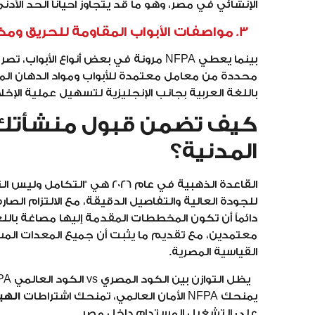
الإنشائي في مصر، وهو ما قد يتجاوز أحياناً الحد الأدن
3. مواصفات الأبواب المقاومة للحريق ومخارج الطوارئ
بينما يعطي NFPA مرونة في بعض أنواع الأبواب، تصر
محددة من معامل معتمدة للأبواب ومواد الدهان المق
باللغة العربية بجانب الإنجليزية لتسهيل عملية الإخل
كيف تضمن قبول منشأتك ل
المدنية؟
للجودة العالية والتفاصيل الدقيقة، مع الالتزام الصار
دائماً أن تكون المخططات المقدمة إليها مصاغة بالل
معتمدين، مع تقديم ما يثبت أن جميع المعدات الم
القياسية المصرية.
يمنحك NFPA الأمان العالمي، تمنحك اشتراطات
الهي
على التشغيل المستدام داخل مصر.