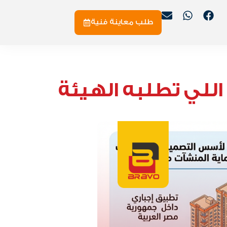
طلب معاينة فنية
vs الكود العالمي (NFPA).. إيه اللي تطلبه الهيئة