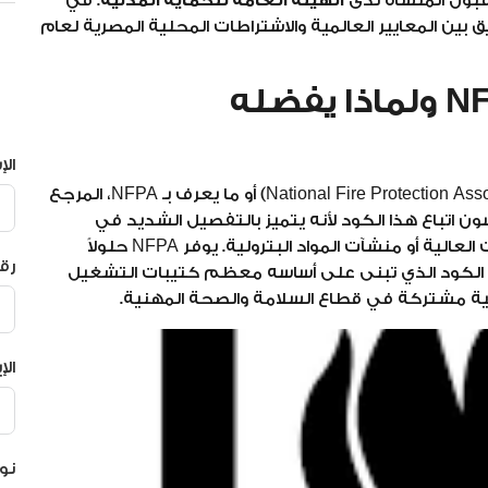
بول المنشأة لدى
الهيئة العامة للحماية المدنية
. في
 بين المعايير العالمية والاشتراطات المحلية المصرية لعام
ما هو الكود العالمي NFPA ولماذا يفضله
ال
تعتبر الجمعية الوطنية للحماية من الحرائق (National Fire Protection Association) أو ما يعرف بـ NFPA، المرجع
ون اتباع هذا الكود لأنه يتميز بالتفصيل الشديد في
الحالات التقنية المعقدة، مثل تأمين مخازن الارتفاعات العالية أو منشآت المواد البترولية. يوفر NFPA حلولاً
رق
 الكود الذي تبنى على أساسه معظم كتيبات التشغيل
مية مشتركة في قطاع السلامة والصحة المهنية.
الإ
نو