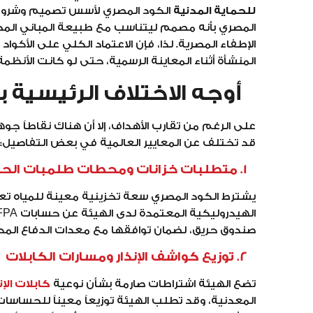
للحماية المدنية
الكود المصري لأسس تصميم وشروط ا
المصري بأنه مصمم ليتناسب مع طبيعة المباني المحلية
الإطفاء المصرية. لذا، فإن الاعتماد الكلي على الأكو
المنشأة أثناء المعاينة الرسمية، حتى لو كانت الأنظم
أوجه الاختلاف الرئيسية بين
على الرغم من تقارب الأهداف، إلا أن هناك نقاطاً جو
قد تختلف عن المعايير العالمية في بعض التفاصيل:
1. متطلبات خزانات ومحطات طلمبات الحريق
يشترط الكود المصري سعة تخزينية معينة للمياه ت
صندوق حريق، لضمان توافقها مع معدات الدفاع المدن
2. توزيع كواشف الإنذار ومسارات الكابلات
تضع الهيئة اشتراطات صارمة بشأن نوعية
كابلات الإن
المعدنية، وقد تطلب الهيئة توزيعاً معيناً للحساسات