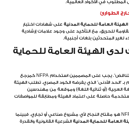
ى المطلوب في الأكواد العالمية.
الهيئة العامة للحماية المدنية
على شهادات اختبار
اومة للحريق، مع التأكيد على وجود علامات إرشادية
اء لغير المتحدثين بلغات أجنبية.
دى الهيئة العامة للحماية
القاعدة الذهبية في عام 2026 هي “التكامل وليس التناقض”. يجب على المصممين استخدام NFPA كمرجع
م بـ “الحد الأدنى” الذي يفرضه الكود المصري. تطلب الهيئة
غة العربية (أو ثنائية اللغة) وموقعة من مهندسين
ستخدمة حاصلة على اعتماد الهيئة ومطابقة للمواصفات
يظل التوازن بين الكود المصري vs الكود العالمي NFPA هو مفتاح النجاح لأي مشروع صناعي أو تجاري. فبينما
ئة العامة للحماية المدنية
الشرعية القانونية والقدرة