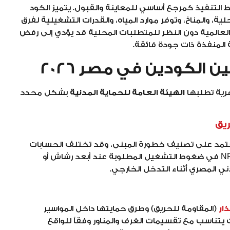
لتنفيذ كمرجع أساسي للمعاينة والقبول. يتميز الكود
، والمناخ، وتوفر موارد المياه، والقدرات التشغيلية لفرق
اد العالمية دون النظر للمتطلبات المحلية قد يؤدي إلى رفض
ة المنفذة ذات جودة فائقة.
 الكودين في مصر 2026
هرية تطلبها
الهيئة العامة للحماية المدنية
بشكل محدد
عتمد على تصنيف خطورة المبنى، وقد تختلف الحسابات
الهيدروليكية المعتمدة لدى الهيئة عن حسابات NFPA في ضغوط التشغيل المطلوبة عند أبعد رشاش أو
ي المصري أثناء التدخل الخارجي.
ذار
(المقاومة للحريق) وطرق حمايتها داخل المواسير
 يتناسب مع تقسيمات الغرف والمناور وفقاً للواقع