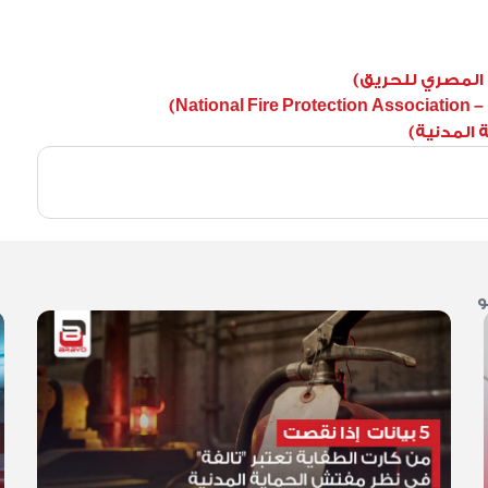
 المصري للحريق)
ة المدنية)
و