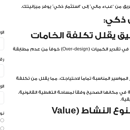
من “عبء مالي” إلى “استثمار ذكي” يوفر ميزانيتك.
 ذكي:
ال
الخطأ الشائع في التصميمات العشوائية هو المبالغة في تقدير الكميات (Over-design) خوفاً من عدم مطابقة
رق
ر المواسير المناسبة تماماً لاحتياجك، مما يقلل من تكلفة
الإ
في مكانها الصحيح وفقاً لمساحة التغطية القانونية،
قية.
2. اختيار النظام المناسب لنوع النشاط (Value
نو