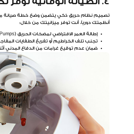
4. الصيانة الوقائية توفر تكلفة الإصلاحات الكبرى
تصميم نظام حريق ذكي يتضمن وضع خطة صيانة ميسر
أنظمتك دورياً، أنت توفر ميزانيتك من خلال:
إطالة العمر الافتراضي لمضخات الحريق (Fire Pumps).
تجنب تلف الخراطيم أو تفريغ الطفايات المفاج
ضمان عدم توقيع غرامات من الدفاع المدني أثن