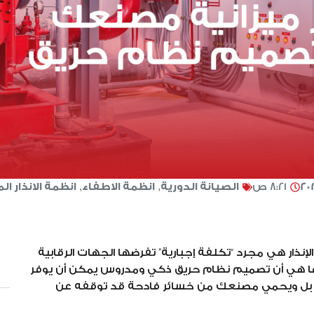
8:21 ص
الصيانة الدورية
,
انظمة الاطفاء
,
انظمة الانذار ا
إنذار هي مجرد “تكلفة إجبارية” تفرضها الجهات الرقابية
ا هي أن تصميم نظام حريق ذكي ومدروس يمكن أن يوفر
، بل ويحمي مصنعك من خسائر فادحة قد توقفه عن