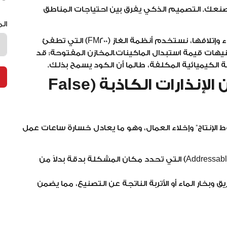
صنعك. التصميم الذكي يفرق بين احتياجات المناطق
ال
غرف السيرفرات والكهرباء: بدلاً من إغراقها بالماء وإتلافها، نستخدم أنظمة الغاز (FM200) التي تطفئ
جنيهات قيمة استبدال الماكينات.المخازن المفتوحة: قد
مة الكيميائية المكلفة، طالما أن الكود يسمح بذلك.
3. الأنظمة الذكية تقلل من الإنذارات الكاذبة (False
 الإنتاج” وإخلاء العمال، وهو ما يعادل خسارة ساعات عمل
المعنونة (Addressable Systems) التي تحدد مكان المشكلة بدقة بدلاً من
بخار الماء أو الأتربة الناتجة عن التصنيع، مما يضمن