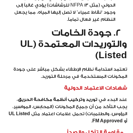
الدولي (مثل NFPA 13 للرشاشات) يؤدي غالباً إلى
وجود “نقاط عمياء” لا تصل إليها المياه، مما يجعل
النظام غير فعال تماماً.
2. جودة الخامات
والتوريدات المعتمدة (UL
Listed)
تعتمد استدامة نظام الإطفاء بشكل مباشر على جودة
المكونات المستخدمة في مرحلة التوريد.
شهادات الاعتماد الدولية
عند البدء في
توريد وتركيب أنظمة مكافحة الحريق
،
يجب التأكد من أن جميع المكونات (المحابس، المواسير،
الرؤوس، والطلمبات) تحمل علامات اعتماد مثل
UL Listed
أو
FM Approved
.
مقاومة التآكل والصدأ