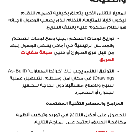
المعيار التقني الأخير يتعلق بكيفية تصميم النظام
ليكون قابلاً للمتابعة. النظام الذي يصعب الوصول لأجزائه
هو نظام محكوم عليه بالتلف السريع.
توزيع لوحات التحكم:
يجب وضع لوحات التحكم
والمحابس الرئيسية في أماكن يسهل الوصول إليها
من قِبل فرق الطوارئ أو فنيي
صيانة طفايات
الحريق
.
التوثيق الفني:
يجب ترك “خرائط المسارات” (As-Built
Drawings) في مكان آمن ومنظم، لتسهيل عملية
التتبع والاصلاح مستقبلاً دون الحاجة لتكسير
الجدران أو التخمين.
المراجع والمصادر التقنية المعتمدة
للحصول على أفضل النتائج في
توريد وتركيب أنظمة
مكافحة الحريق
، نعتمد على المراجع التالية: