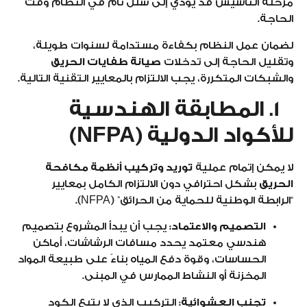
مرحلة التأسيس قد يؤدي إلى شلل تام في النظام وقت
الحاجة.
لضمان عمل النظام بكفاءة مستدامة لسنوات طويلة،
وتقليل الحاجة إلى تدخلات
صيانة طفايات الحريق
والشبكات المتكررة، يجب الالتزام بالمعايير التقنية التالية.
1. المطابقة الهندسية
للأكواد الدولية (NFPA)
لا يمكن إتمام عملية
توريد وتركيب أنظمة مكافحة
الحريق
بشكل احترافي دون الالتزام الكامل بمعايير
“الرابطة الوطنية للحماية من الحرائق” (NFPA).
التصميم والاعتماد:
يجب أن يبدأ المشروع بتصميم
هندسي معتمد يحدد مسافات الرشاشات، أماكن
الحساسات، وقوة دفع المياه بناءً على طبيعة المواد
المخزنة أو النشاط الممارس في المبنى.
تجنب العشوائية:
التركيب الذي لا يتبع الكود