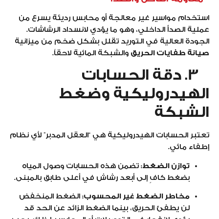
استخدام مواسير غير معالجة أو محابس رديئة يسرع من
عملية الصدأ الداخلي، وهو ما يؤدي لانسداد الرشاشات.
الجودة العالية في التوريد تقلل بشكل ضخم من ميزانية
صيانة طفايات الحريق
والشبكة المائية لاحقاً.
3. دقة الحسابات
الهيدروليكية وضغط
الشبكة
تعتبر الحسابات الهيدروليكية هي “العقل المدبر” لأي نظام
إطفاء مائي.
توازن الضغط:
تضمن هذه الحسابات وصول المياه
بضغط كافٍ إلى أبعد رشاش في أعلى طابق بالمبنى.
مخاطر الضغط غير المحسوب:
الضغط المنخفض
لن يطفئ الحريق، بينما الضغط الزائد عن الحد قد