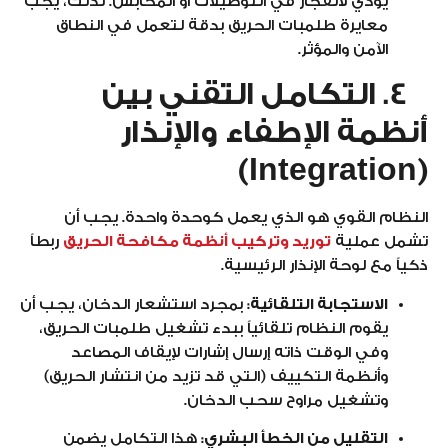
يؤدي لانفجار في التوصيلات أو المحابس. لذلك، يجب
معايرة طلمبات الحريق بدقة لتعمل في النطاق
الآمن والمؤثر.
4. التكامل التقني بين
أنظمة الإطفاء والإنذار
(Integration)
النظام القوي هو الذي يعمل كوحدة واحدة. يجب أن
تشمل عملية
توريد وتركيب أنظمة مكافحة الحريق
ربطاً
ذكياً مع لوحة الإنذار الرئيسية.
الاستجابة التلقائية:
بمجرد استشعار الدخان، يجب أن
يقوم النظام تلقائياً ببدء تشغيل طلمبات الحريق،
وفي الوقت ذاته إرسال إشارات لإيقاف المصاعد
وأنظمة التكييف (التي قد تزيد من انتشار الحريق)
وتشغيل مراوح سحب الدخان.
التقليل من الخطأ البشري:
هذا التكامل يضمن