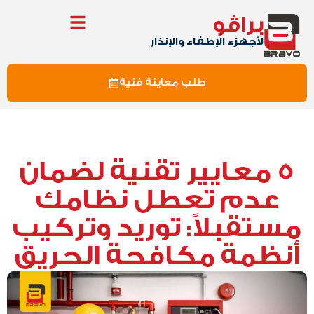
براڤو
لأجهزء الإطفاء والإنذار
طلب معاينة فنية
5 معايير تقنية لضمان
عدم تعطل نظامك
مستقبلاً: توريد وتركيب
أنظمة مكافحة الحريق