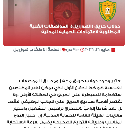
مايو 16, 2026
9:00 ص
انظمة الاطفاء
,
هوزريل
يعتبر وجود
دولاب حريق
مجهز ومطابق للمواصفات
القياسية هو خط الدفاع الأول الذي يمكن لغير المختصين
استخدامه للسيطرة على الحريق في لحظاته الأولى. ولا
تقتصر أهمية صناديق الحريق على الجانب الوظيفي فقط،
بل تعد شرطاً إلزامياً لاستخراج تراخيص التشغيل واجتياز
معاينات الهيئة العامة للحماية المدنية. إن اختيار النوع
المناسب وطريقة التوزيع الصحيحة يضمن سرعة الاستجابة