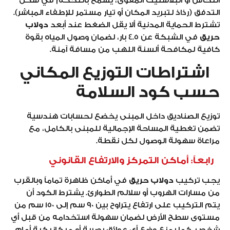
النحاس أو البلاستيك المقوى، يسمح بالتحكم في شكل
التدفق (رذاذ لتبريد المكان أو تيار مستمر للإطفاء المباشر).
تشترط الحماية المدنية ألا يقل الضغط عند أبعد
دولاب
حريق
في الشبكة عن 4.5 بار، لضمان وصول المياه بقوة
كافية لمكافحة ألسنة اللهب من مسافة آمنة.
اشتراطات التوزيع المكاني
حسب كود السلامة
توزيع الصناديق داخل المبنى يخضع لحسابات هندسية
تضمن تغطية المساحة الإجمالية للمبنى بالكامل، مع
مراعاة سهولة الوصول لكل نقطة.
رابعاً: أماكن التمركز والارتفاع القانوني
يجب تركيب
دولاب حريق
في أماكن ظاهرة تماماً وبالقرب
من مسارات الهروب أو سلالم الطوارئ. يشترط الكود أن
يتم التركيب على ارتفاع يتراوح بين 90 سم إلى 150 سم من
مستوى سطح الأرض لضمان سهولة استخدامه من قبل أي
شخص. كما يمنع وضع أي عوائق بصرية أو ميكانيكية أمام