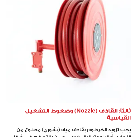
ثالثاً: القاذف (Nozzle) وضغوط التشغيل
القياسية
يجب تزويد الخرطوم بقاذف مياه (بشوري) مصنوع من