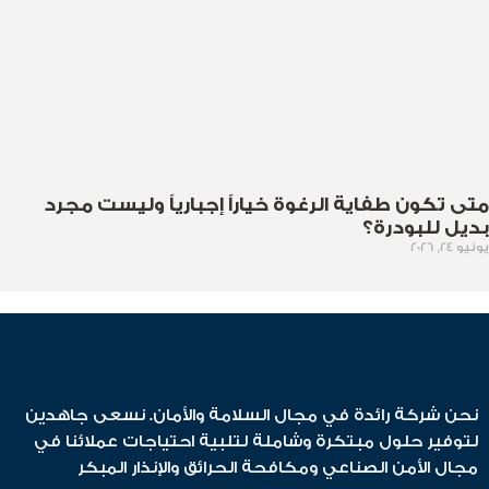
متى تكون طفاية الرغوة خياراً إجبارياً وليست مجرد
بديل للبودرة؟
يونيو 24, 2026
نحن شركة رائدة في مجال السلامة والأمان. نسعى جاهدين
لتوفير حلول مبتكرة وشاملة لتلبية احتياجات عملائنا في
مجال الأمن الصناعي ومكافحة الحرائق والإنذار المبكر