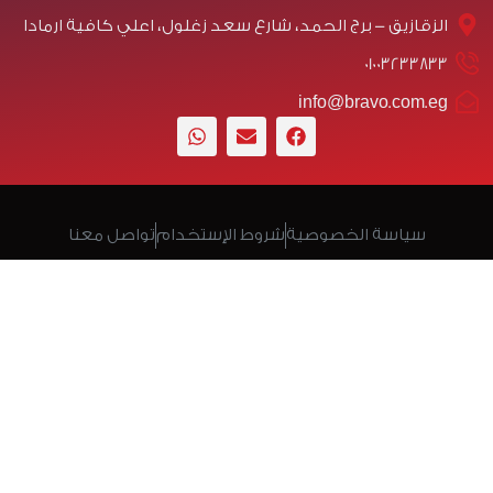
الزقازيق - برج الحمد، شارع سعد زغلول، اعلي كافية ارمادا
01003233833
info@bravo.com.eg
سياسة الخصوصية
شروط الإستخدام
تواصل معنا