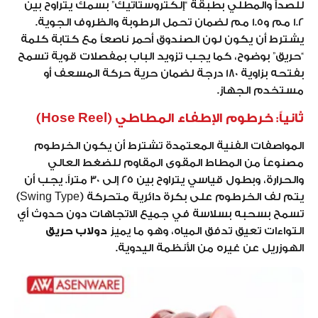
للصدأ والمطلي بطبقة “إلكتروستاتيك” بسمك يتراوح بين
1.2 مم و1.5 مم لضمان تحمل الرطوبة والظروف الجوية.
يشترط أن يكون لون الصندوق أحمر ناصعاً مع كتابة كلمة
“حريق” بوضوح، كما يجب تزويد الباب بمفصلات قوية تسمح
بفتحه بزاوية 180 درجة لضمان حرية حركة المسعف أو
مستخدم الجهاز.
ثانياً: خرطوم الإطفاء المطاطي (Hose Reel)
المواصفات الفنية المعتمدة تشترط أن يكون الخرطوم
مصنوعاً من المطاط المقوى المقاوم للضغط العالي
والحرارة، وبطول قياسي يتراوح بين 25 إلى 30 متراً. يجب أن
يتم لف الخرطوم على بكرة دائرية متحركة (Swing Type)
تسمح بسحبه بسلاسة في جميع الاتجاهات دون حدوث أي
التواءات تعيق تدفق المياه، وهو ما يميز
دولاب حريق
الهوزريل عن غيره من الأنظمة اليدوية.