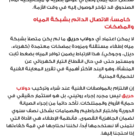
الصندوق قد تؤخر الوصول إليه في وقت الأزمة.
خامساً: الاتصال الدائم بشبكة المياه
والمضخات
لا يمكن اعتماد أي
دولاب حريق
ما لم يكن متصلاً بشبكة
مياه إطفاء مستقلة ومزودة بمضخات معتمدة (كهرباء،
ديزل، وجوكي). هذا الارتباط يضمن توافر المياه بضغط ثابت
ومستمر حتى في حال انقطاع التيار الكهربائي عن
المنشأة، وهو البند الأكثر أهمية في تقرير المعاينة الفنية
للحماية المدنية.
إن الالتزام بالمواصفات الفنية عند شراء وتركيب
دولاب
حريق
ليس مجرد إجراء روتيني، بل هو استثمار حقيقي في
حماية الأرواح والممتلكات. تأكد دائماً من إجراء الصيانة
الدورية واختبار الخراطيم والصمامات بشكل نصف سنوي
لضمان الجاهزية القصوى، فأنظمة الإطفاء هي الأداة التي
نتمنى ألا نستخدمها أبداً، لكننا نحتاجها في قمة كفاءتها
إذا احتجنا إليها.