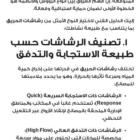
المتوقعة. إن فهم الفروق بين أنواع الرؤوس والأنظمة هو
الخطوة الأولى لضمان حماية استباقية وفعالة.
إليكِ الدليل الفني لاختيار النوع الأمثل من
رشاشات الحريق
بما يتناسب مع طبيعة نشاطك:
1. تصنيف الرشاشات حسب
طبيعة الاستجابة والتدفق
تختلف
رشاشات الحريق
في قدرتها على إخراج كمية
المياه وسرعة تأثرها بالحرارة، وهو ما يحدد ملاءمتها
للمصانع:
الرشاشات ذات الاستجابة السريعة (Quick
Response):
تُستخدم غالباً في المكاتب والمناطق
الإدارية الملحقة بالمصانع لإنقاذ الأرواح عبر التفعيل
اللحظي.
الرشاشات ذات التدفق العالي (High Flow):
مخصصة للمخازن التي تحتوي على مواد سريعة