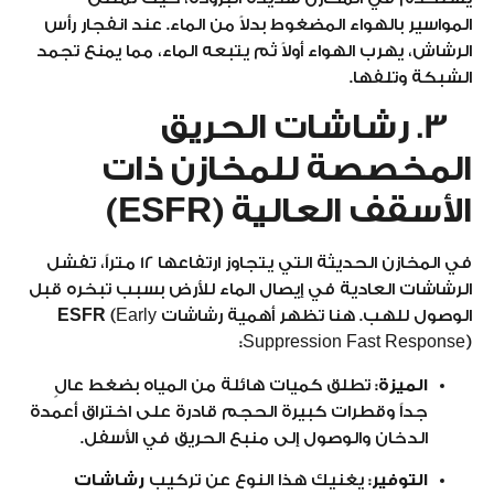
المواسير بالهواء المضغوط بدلاً من الماء. عند انفجار رأس
الرشاش، يهرب الهواء أولاً ثم يتبعه الماء، مما يمنع تجمد
الشبكة وتلفها.
3. رشاشات الحريق
المخصصة للمخازن ذات
الأسقف العالية (ESFR)
في المخازن الحديثة التي يتجاوز ارتفاعها 12 متراً، تفشل
الرشاشات العادية في إيصال الماء للأرض بسبب تبخره قبل
الوصول للهب. هنا تظهر أهمية رشاشات
(Early
ESFR
Suppression Fast Response):
الميزة:
تطلق كميات هائلة من المياه بضغط عالٍ
جداً وقطرات كبيرة الحجم قادرة على اختراق أعمدة
الدخان والوصول إلى منبع الحريق في الأسفل.
التوفير:
يغنيك هذا النوع عن تركيب
رشاشات