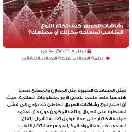
أبريل 5, 2026
9:00 ص
انظمة الاطفاء
,
شبكة الاطفاء التلقائي
تمثل المساحات الكبيرة مثل المخازن والمصانع تحدياً
هندسياً خاصاً عندما يتعلق الأمر بمنظومات السلامة، حيث
أن اختيار نوع
رشاشات الحريق
الخاطئ قد يؤدي إلى فشل
السيطرة على الحريق أو تلف المخزون دون داعٍ. تعتمد
عملية الاختيار على عدة عوامل تقنية تشمل ارتفاع
السقف، طبيعة المواد المخزنة، وسرعة انتشار اللهب