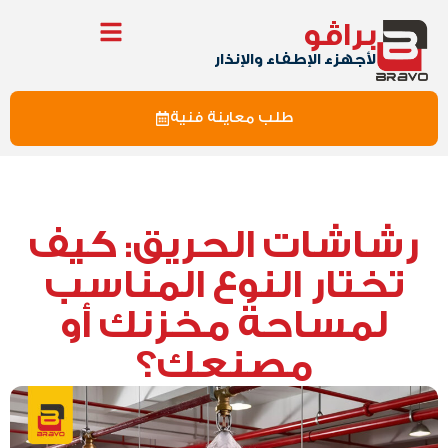
براڤو
لأجهزء الإطفاء والإنذار
طلب معاينة فنية
رشاشات الحريق: كيف
تختار النوع المناسب
لمساحة مخزنك أو
مصنعك؟