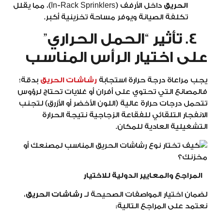
الحريق
داخل الأرفف (In-Rack Sprinklers)، مما يقلل
تكلفة الصيانة ويوفر مساحة تخزينية أكبر.
4. تأثير “الحمل الحراري”
على اختيار الرأس المناسب
يجب مراعاة درجة حرارة استجابة
رشاشات الحريق
بدقة؛
فالمصانع التي تحتوي على أفران أو غلايات تحتاج لرؤوس
تتحمل درجات حرارة عالية (اللون الأخضر أو الأزرق) لتجنب
الانفجار التلقائي للفقاعة الزجاجية نتيجة الحرارة
التشغيلية العادية للمكان.
المراجع والمعايير الدولية للاختيار
لضمان اختيار المواصفات الصحيحة لـ
رشاشات الحريق
،
نعتمد على المراجع التالية: