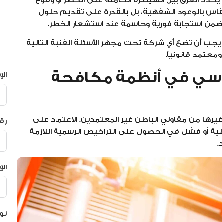
 يحدد الفرق بين السيطرة الكاملة على الخطر أو وقوع
 تُقاس بالوعود الشفهية، بل بالقدرة على تقديم حلول
وتضمن استجابة فورية وحاسمة عند استشعار الخطر.
يجب أن تضع أي شركة تحت مجهر الأسئلة الفنية التالية
عتمد قانونياً.
دسي في أنظمة مكافحة
ال
غيرها من مقاولي الباطن غير المعتمدين. الاعتماد على
رق
يلية أو فشل في الحصول على التراخيص الرسمية اللازمة
.
الإ
نو