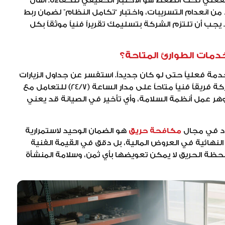
فعلي تحت الضغط هو الاختبار الحقيقي للكفاءة. اسأل
من انعدام التسريبات، واختبار “تكامل النظام” لضمان ربط
د. يجب أن تلتزم الشركة بتسليمك تقريراً فنياً موثقاً بكل
دمة فعلياً حتى لو كان جديداً. استفسر عن جداول الزيارات
الوقائية (التي تكون غالباً ربع سنوية). وهل توفر الشركة فريقاً فنياً متاحاً على مدار الساعة (24/7) للتعامل مع
وهر عمل أنظمة السلامة، وأي تأخير في الصيانة قد يعني
اد في مجال
مكافحة حريق
هو الضمان الوحيد لاستمرارية
النهائية في العروض المالية، بل دقق في القيمة الفنية
حظة الحريق لا يمكن تعويضها بأي ثمن، وسلامة المنشأة