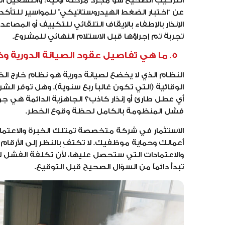
التركيب الصحيح هو مجرد مرحلة أولية، والتشغيل ال
عن “اختبار الضغط الهيدروستاتيكي” للمواسير للتأكد 
الإنذار بالإطفاء بالإيقاف التلقائي للتكييف أو المصاع
تجربة تم إجراؤها قبل الاستلام النهائي للمشروع.
5. ما هي تفاصيل عقود الصيانة الدورية وخدمات الطوارئ المتاحة؟
النظام الذي لا يخضع لصيانة دورية هو نظام خارج الخ
أي عطل طارئ أو إنذار كاذب؟ الجاهزية الدائمة هي ج
فشل المنظومة بالكامل لحظة وقوع الخطر.
الاستثمار في شركة متخصصة تمتلك الخبرة والاعتم
أعمالك وحماية موظفيك. لا تكتفِ بالنظر إلى الأرقام 
والاعتمادات التي ستحصل عليها، لأن تكلفة الفشل ل
تبدأ دائماً من السؤال الصحيح قبل التوقيع.