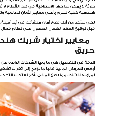
تكميلي في ميزانية الإنشاءات، بل هو قرار استراتيجي
كارثة لا يمكن تداركها. الاحترافية في هذا القطاع لا
هندسية ذكية تلتزم بأعلى معايير الأمان العالمية 
لكي تتأكد من أنك تضع أمان منشأتك في أيدٍ أمينة، 
قبل توقيع العقد، لضمان الحصول على نظام فعال وم
معايير اختيار شريك هن
حريق
الدقة في التفاصيل هي ما يميز الشركات الرائدة عن 
أرخص العروض المالية غالباً ما يؤدي إلى ثغرات تشغ
لمزاولة النشاط، مما يضع المبنى بأكمله تحت التهديد