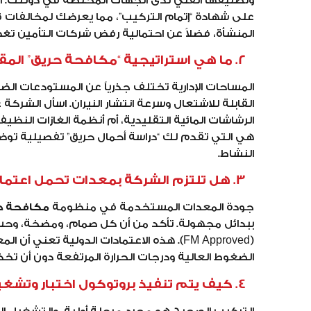
وتصنيفها الفني لدى الجهات المختصة في دولتك. 
على شهادة “إتمام التركيب”، مما يعرضك لمخالفات
المنشأة، فضلاً عن احتمالية رفض شركات التأمين ت
2. ما هي استراتيجية “مكافحة حريق” المقترحة بناءً على تحليل المخاطر؟
المساحات الإدارية تختلف جذرياً عن المستودعات الض
القابلة للاشتعال وسرعة انتشار النيران. اسأل الشرك
هي التي تقدم لك “دراسة أحمال حريق” تفصيلية توضح 
النشاط.
3. هل تلتزم الشركة بمعدات تحمل اعتمادات دولية مثل (UL/FM)؟
جودة المعدات المستخدمة في منظومة
مكافحة ح
(FM Approved). هذه الاعتمادات الدولية 
الضغوط العالية ودرجات الحرارة المرتفعة دون أن تخ
4. كيف يتم تنفيذ بروتوكول اختبار وتشغيل النظام (Commissioning)؟