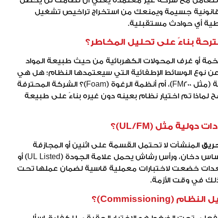
التعامل مع شركة غير معتمدة يعني أن نظامك لن يحصل
 قانونية جسيمة ويمنعك من استخراج تراخيص تشغيل
غطية أي حوادث مستقبلية.
خمة أو غرف المحولات الكهربائية من حيث طبيعة المواد
ة عن نوع الوسائط الإطفائية التي سيعتمدها النظام؛ هل هي
الرشاشات المائية التقليدية، أم أنظمة الغازات النظيفة (مثل FM200)، أم أنظمة الرغوة (Foam)؟ الشركة المحترفة
لماذا تم اختيار نظام بعينه دون غيره بناءً على طبيعة
ريق
المنشآت لا تحتمل القسمة على اثنين أو المجازفة
ببدائل مجهولة. تأكد من أن كل صمام، ومضخة، وحساس دخان، ورأس رشاش يحمل علامة الجودة (UL Listed) أو
تعني أن المعدات خضعت لاختبارات معملية قاسية لضمان عملها تحت
ذلك في وقت الأزمة.