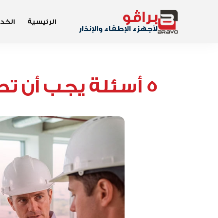
براڤو
الرئيسية
الخد
لأجهزء الإطفاء والإنذار
5 أسئلة يجب أن 