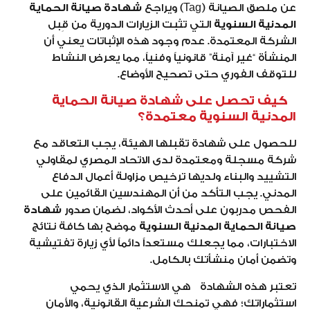
عن ملصق الصيانة (Tag) ويراجع
شهادة صيانة الحماية
المدنية السنوية
التي تثبت الزيارات الدورية من قِبل
الشركة المعتمدة. عدم وجود هذه الإثباتات يعني أن
المنشأة “غير آمنة” قانونياً وفنياً، مما يعرض النشاط
للتوقف الفوري حتى تصحيح الأوضاع.
كيف تحصل على شهادة صيانة الحماية
المدنية السنوية معتمدة؟
للحصول على شهادة تقبلها الهيئة، يجب التعاقد مع
شركة مسجلة ومعتمدة لدى الاتحاد المصري لمقاولي
التشييد والبناء ولديها ترخيص مزاولة أعمال الدفاع
المدني. يجب التأكد من أن المهندسين القائمين على
الفحص مدربون على أحدث الأكواد، لضمان صدور
شهادة
صيانة الحماية المدنية السنوية
موضح بها كافة نتائج
الاختبارات، مما يجعلك مستعداً دائماً لأي زيارة تفتيشية
وتضمن أمان منشأتك بالكامل.
تعتبر هذه الشهادة هي الاستثمار الذي يحمي
استثماراتك؛ فهي تمنحك الشرعية القانونية، والأمان