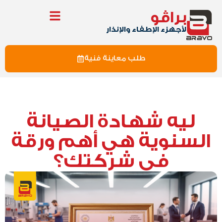
براڤو
لأجهزء الإطفاء والإنذار
طلب معاينة فنية
ليه شهادة الصيانة
السنوية هي أهم ورقة
في شركتك؟