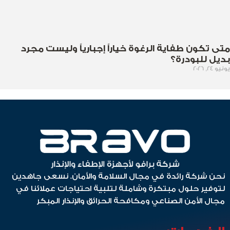
متى تكون طفاية الرغوة خياراً إجبارياً وليست مجرد
بديل للبودرة؟
يونيو 24, 2026
نحن شركة رائدة في مجال السلامة والأمان. نسعى جاهدين
لتوفير حلول مبتكرة وشاملة لتلبية احتياجات عملائنا في
مجال الأمن الصناعي ومكافحة الحرائق والإنذار المبكر