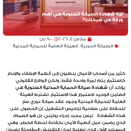
مارس 4, 2026
9:00 ص
الصيانة الدورية
,
الهيئة العامة للحماية المدنية
كثير من أصحاب الأعمال ينظرون إلى أنظمة الإطفاء والإنذار
كاستثمار يتم لمرة واحدة فقط، ولكن الواقع القانوني
يؤكد أن
شهادة صيانة الحماية المدنية السنوية
هي
الضامن الوحيد لاستمرار هذا الاستثمار. تشترط الهيئة
العامة للحماية المدنية وجود عقد صيانة دوري سارٍ
للحفاظ على صلاحية تراخيص التشغيل. إن الحصول على
هذه الشهادة ليس مجرد إجراء روتيني، بل هو الصمام
الذي يضمن عمل أنظمة الأمان بكفاءة لحظة الخطر، وهي
المستند الأول الذي تطلبه لجان التفتيش المفاجئة لضمان