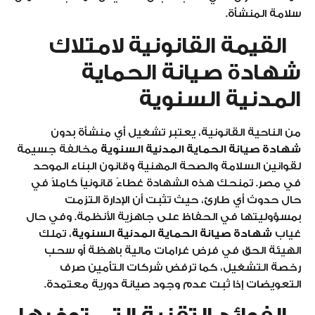
سلامة المنشأة.
القيمة القانونية لامتلاك
شهادة صيانة الحماية
المدنية السنوية
من الناحية القانونية، يعتبر تشغيل أي منشأة بدون
شهادة صيانة الحماية المدنية السنوية
مخالفة جسيمة
لقوانين السلامة والصحة المهنية وقانون البناء الموحد
في مصر. تمنحك هذه الشهادة غطاءً قانونياً كاملاً في
حال حدوث أي طارئ، حيث تثبت أن الإدارة التزمت
بمسؤوليتها في الحفاظ على جاهزية الأنظمة. وفي حال
غياب
شهادة صيانة الحماية المدنية السنوية
، تملك
الهيئة الحق في فرض غرامات مالية باهظة أو سحب
رخصة التشغيل، كما ترفض شركات التأمين صرف
التعويضات إذا ثبت عدم وجود صيانة دورية معتمدة.