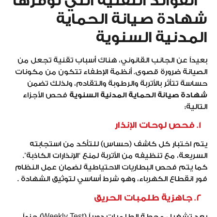
الفوائد التقنية التي توفرها
شهادة صيانة الحماية
المدنية السنوية
بعيداً عن الجانب القانوني، هناك أسباب تقنية تجعل من
الصيانة ضرورة قصوى. أنظمة الإطفاء تتكون من مكونات
حساسة تتأثر بالأتربة والرطوبة والتقادم، ولذلك تضمن
شهادة صيانة الحماية المدنية السنوية
فحص الأجزاء
التالية:
1. فحص لوحات الإنذار
يتم اختبار كل كاشف (حساس) للتأكد من استجابته
السريعة، مع تنظيفه من الأتربة لمنع “الإنذارات الكاذبة”.
كما يتم فحص البطاريات الاحتياطية لضمان عمل النظام
فور انقطاع الكهرباء، وهو شرط أساسي لتوثيق الشهادة .
2. جاهزية طلمبات الحريق
يعد تشغيل محطة الطلمبات دورياً (Weekly Test) جزءاً