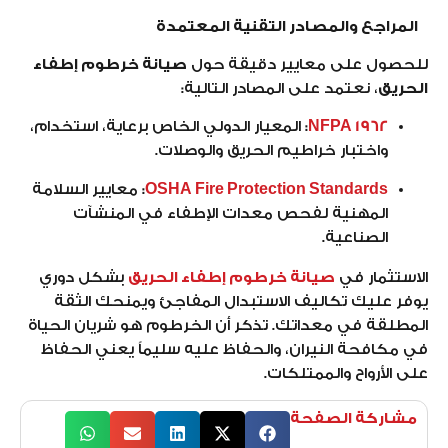
المراجع والمصادر التقنية المعتمدة
للحصول على معايير دقيقة حول
صيانة خرطوم إطفاء
الحريق
، نعتمد على المصادر التالية:
NFPA 1962
:
المعيار الدولي الخاص برعاية، استخدام،
واختبار خراطيم الحريق والوصلات.
OSHA Fire Protection Standards
:
معايير السلامة
المهنية لفحص معدات الإطفاء في المنشآت
الصناعية.
الاستثمار في
صيانة خرطوم إطفاء الحريق
بشكل دوري
يوفر عليك تكاليف الاستبدال المفاجئ ويمنحك الثقة
المطلقة في معداتك. تذكر أن الخرطوم هو شريان الحياة
في مكافحة النيران، والحفاظ عليه سليماً يعني الحفاظ
على الأرواح والممتلكات.
مشاركة الصفحة