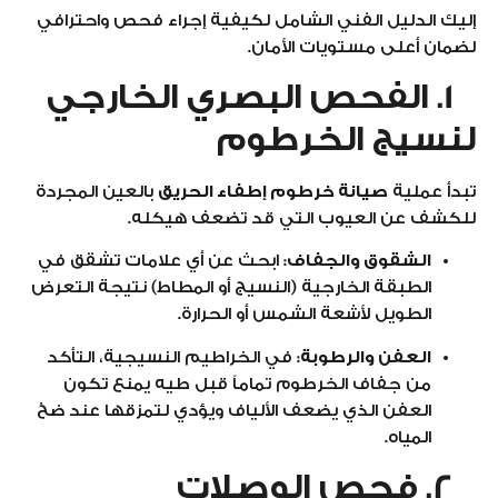
إليك الدليل الفني الشامل لكيفية إجراء فحص واحترافي
لضمان أعلى مستويات الأمان.
1. الفحص البصري الخارجي
لنسيج الخرطوم
تبدأ عملية
صيانة خرطوم إطفاء الحريق
بالعين المجردة
للكشف عن العيوب التي قد تضعف هيكله.
الشقوق والجفاف:
ابحث عن أي علامات تشقق في
الطبقة الخارجية (النسيج أو المطاط) نتيجة التعرض
الطويل لأشعة الشمس أو الحرارة.
العفن والرطوبة:
في الخراطيم النسيجية، التأكد
من جفاف الخرطوم تماماً قبل طيه يمنع تكون
العفن الذي يضعف الألياف ويؤدي لتمزقها عند ضخ
المياه.
2. فحص الوصلات