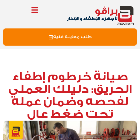
براڤو
لأجهزء الإطفاء والإنذار
طلب معاينة فنية
صيانة خرطوم إطفاء
الحريق: دليلك العملي
لفحصه وضمان عمله
تحت ضغط عالٍ