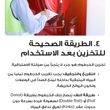
4. الطريقة الصحيحة
للتخزين بعد الاستخدام
تخزين الخرطوم هو جزء لا يتجزأ من صيانته الاستباقية.
التفريغ والتجفيف:
يجب تفريب الخرطوم تماماً من
المياه المتبقية بداخله لمنع الصدأ في الوصلات
وتكون الروائح الكريهة.
طريقة اللف:
يُنصح بلف الخرطوم بطريقة (Donut
Roll) أو (Double Roll) لسهولة فرده بسرعة دون
حدوث عقد (Kinks) تعيق تدفق المياه.