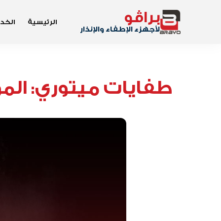
براڤو
الرئيسية
الخد
لأجهزء الإطفاء والإنذار
طفايات ميتوري: الم