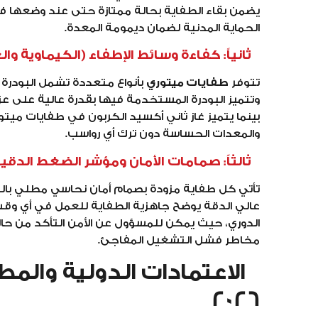
يضمن بقاء الطفاية بحالة ممتازة حتى عند وضعها في
الحماية المدنية لضمان ديمومة المعدة.
ثانياً: كفاءة وسائط الإطفاء (الكيماوية والغ
تتوفر
طفايات ميتوري
بأنواع متعددة تشمل البودرة ال
وتتميز البودرة المستخدمة فيها بقدرة عالية على عزل
بينما يتميز غاز ثاني أكسيد الكربون في طفايات ميتوري
والمعدات الحساسة دون ترك أي رواسب.
ثالثاً: صمامات الأمان ومؤشر الضغط الدقي
عالي الدقة يوضح جاهزية الطفاية للعمل في أي و
الدوري، حيث يمكن للمسؤول عن الأمن التأكد من حا
مخاطر فشل التشغيل المفاجئ.
الاعتمادات الدولية والمط
2026