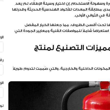
ة وسهولة الاستخدام. إن اختيار وسيلة الإطفاء لم يعد
ى مطابقة المعدات للأكواد الهندسية الحديثة وقدرتها
 في الثواني الأولى.
ا تحت أقسى الظروف، مما جعلها الخيار المفضل
استعراضاً شاملاً للمواصفات الفنية ومعايير الجودة التي
ال
يزات التصنيع لمنتج
رق
مكونات الداخلية والخارجية، والتي صُممت لتدوم طويلاً
الإ
نو