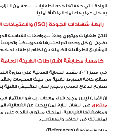
الريادة التي حققتها هذه الطفايات نابعة من التزامها 
يسهل عملية اعتماد المنشأة أمنياً.
رابعاً: شهادات الجودة (ISO) والاعتمادات العالمية
تُنتج
طفايات ميتوري
يضمن أن كل وحدة تم اختبارها هيدروليكياً وتجريبي
المشاريع الطمأنينة الكاملة بأن نظام الإطفاء لديهم 
خامساً: مطابقة اشتراطات الهيئة العامة ل
في مصر 2026، تشدد الحماية المدنية على ضرورة استخدام معدات معتمدة ومسجلة. وبما أن
تصاريح الدفاع المدني وتجاوز لجان التفتيش الفنية ب
إن الأمان ليس مجرد شراء معدات، بل هو استثمار في 
ميتوري
هي الرهان الرابح لمن يبحث عن الفعالية، الم
ومواصفاتها القياسية، تمنحك ميتوري القدرة على موا
لمنشأتك في الحاضر والمستقبل.
مراجع موثوقة (References)