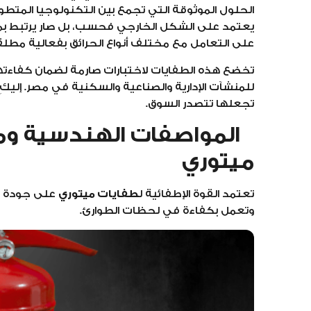
الحلول الموثوقة التي تجمع بين التكنولوجيا المتطور
يعتمد على الشكل الخارجي فحسب، بل صار يرتبط بمد
على التعامل مع مختلف أنواع الحرائق بفعالية مطلقة
تخضع هذه الطفايات لاختبارات صارمة لضمان كفاءته
للمنشآت الإدارية والصناعية والسكنية في مصر. إليكِ 
تجعلها تتصدر السوق.
المواصفات الهندسية ومم
ميتوري
تعتمد القوة الإطفائية ل
طفايات ميتوري
على جودة ال
وتعمل بكفاءة في لحظات الطوارئ.