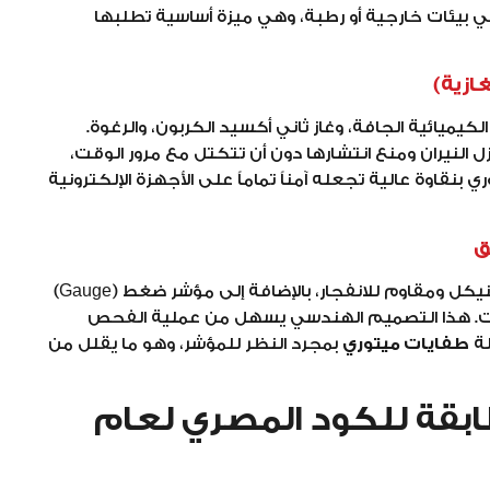
 بيئات خارجية أو رطبة، وهي ميزة أساسية تطلبها
ازية)
كيميائية الجافة، وغاز ثاني أكسيد الكربون، والرغوة.
 النيران ومنع انتشارها دون أن تتكتل مع مرور الوقت،
 بنقاوة عالية تجعله آمناً تماماً على الأجهزة الإلكترونية
ق
تأتي كل طفاية مزودة بصمام أمان نحاسي مطلي بالنيكل ومقاوم للانفجار، بالإضافة إلى مؤشر ضغط (Gauge)
قت. هذا التصميم الهندسي يسهل من عملية الفحص
لة
طفايات ميتوري
بمجرد النظر للمؤشر، وهو ما يقلل من
ابقة للكود المصري لعام