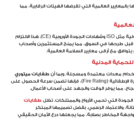
بالمعايير العالمية التي تفرضها الهيئات الرقابية، مما
وفقاً للمواصفات القياسية الدولية مثل ISO وشهادات الجودة الأوروبية (CE). هذا الالتزام
اً قبل طرحها في السوق، مما يمنح المستثمرين وأصحاب
يتوافق مع أرقى معايير السلامة العالمية.
لحماية المدنية
طفايات ميتوري
تحقق كافة الشروط الفنية من حيث المكونات والقدرة الإطفائية (Fire Rating)، فإنها تضمن سرعة الحصول على
نجاح، مما يوفر الوقت والجهد على أصحاب الأعمال.
الجودة التي تحمي الأرواح والممتلكات. تظل
طفايات
تانة، والاعتماد الرسمي. بفضل تصميمها المبتكر
جهة المخاطر بصلابة، مما يجعلها درع الأمان الحقيقي