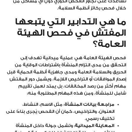
تساعدك على تجاوز الفحص الدوري دون أي مشاكل من
خلال فحص ركائز أنظمة السلامة.
ما هي التدابير التي يتبعها
المفتش في فحص الهيئة
العامة؟
فحص الهيئة العامة هي عملية ميدانية تهدف إلى
التحقق من مدى التزام المنشأة باشتراطات الوقاية من
الحريق والسلامة العامة ومدى جاهزية أنظمة الحماية قبل
إصدار الموافقات أو التراخيص اللازمة، ويشمل دور المفتش
مهام أكثر من رصد المخالفات، بل يمتد لعمل تقييم
شامل للمنشأة، ومن هذه المهام المطلوبة منه:
مراجعة بيانات المنشأة:
مثل الاسم، النشاط،
العنوان، والتراخيص، كمان أن الفحص يُجرى بناءًا على
تكليف رسمي.
المعاينة الميدانية
: وتشمل جولة داخل المنشأة