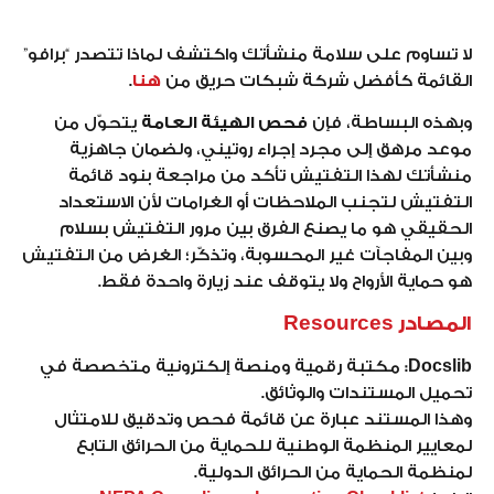
لا تساوم على سلامة منشأتك واكتشف لماذا تتصدر “برافو”
القائمة كأفضل شركة شبكات حريق من
هنا
.
وبهذه البساطة، فإن
فحص الهيئة العامة
يتحوّل من
موعد مرهق إلى مجرد إجراء روتيني، ولضمان جاهزية
منشأتك لهذا التفتيش تأكد من مراجعة بنود قائمة
التفتيش لتجنب الملاحظات أو الغرامات لأن الاستعداد
الحقيقي هو ما يصنع الفرق بين مرور التفتيش بسلام
وبين المفاجآت غير المحسوبة، وتذكّر؛ الغرض من التفتيش
هو حماية الأرواح ولا يتوقف عند زيارة واحدة فقط.
المصادر Resources
Docslib:
مكتبة رقمية ومنصة إلكترونية متخصصة في
تحميل المستندات والوثائق.
وهذا المستند عبارة عن قائمة فحص وتدقيق للامتثال
لمعايير المنظمة الوطنية للحماية من الحرائق التابع
لمنظمة الحماية من الحرائق الدولية.