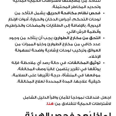
للتأكد من مطابقتها لاشتراطات الحماية المدنية
وتحديد المخاطر المحتملة.
فحص نظام مكافحة الحريق
: يشمل التأكد من
لوحات التحكم، أجراس الدخان والحرارة، أدوات الإنذار
اليدوية، بالإضافة إلى الطفايات والمضخات والخراطيم
وأنظمة الرش الآلي.
التحق من مخارج الطوارئ
: يجب أن يتأكد من وجود
عدد كافي من مخارج الطوارئ وخِلو الممرات من
العوائق وتركيب لوحات إرشادية واضحة لسهولة
الإخلاء.
توثيق المخالفات
: في حالة رصد أي ملاحظة فإنه
يوثقها في تقرير يتضمن غالبًا وصف المخالفة،
موقعها في المنشأة، درجة تأثيرها على السلامة،
كيفية علاجها، المدة المحددة لعلاج المخالفة.
اجعل فندقك نموذجاً للأمان واقرأ الدليل الشامل
لاشتراطات الحماية للفنادق من
هنا
.
لماذا يُعد فحص الهيئة