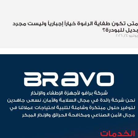
متى تكون طفاية الرغوة خياراً إجبارياً وليست مجرد
بديل للبودرة؟
يونيو 24, 2026
نحن شركة رائدة في مجال السلامة والأمان. نسعى جاهدين
لتوفير حلول مبتكرة وشاملة لتلبية احتياجات عملائنا في
مجال الأمن الصناعي ومكافحة الحرائق والإنذار المبكر
الخدمات