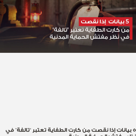
5 بيانات إذا نقصت من كارت الطفاية تعتبر “تالفة” في