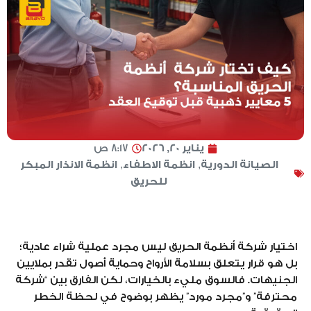
يناير 20, 2026
8:17 ص
الصيانة الدورية
,
انظمة الاطفاء
,
انظمة الانذار المبكر
للحريق
اختيار شركة أنظمة الحريق ليس مجرد عملية شراء عادية؛
بل هو قرار يتعلق بسلامة الأرواح وحماية أصول تقدر بملايين
الجنيهات. فالسوق مليء بالخيارات، لكن الفارق بين “شركة
محترفة” و”مجرد مورد” يظهر بوضوح في لحظة الخطر