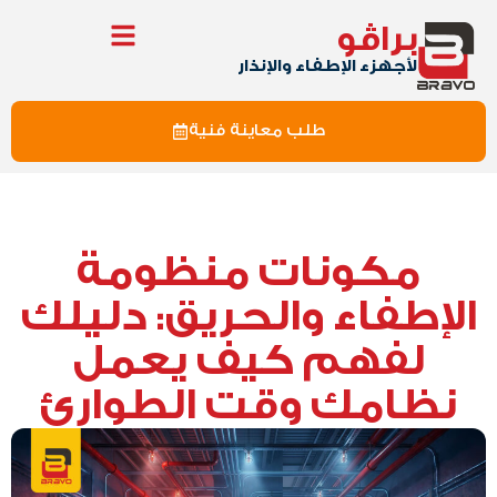
براڤو
لأجهزء الإطفاء والإنذار
طلب معاينة فنية
مكونات منظومة
الإطفاء والحريق: دليلك
لفهم كيف يعمل
نظامك وقت الطوارئ