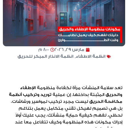
مارس 29, 2026
8:00 م
انظمة الاطفاء
,
انظمة الانذار المبكر للحريق
تعد سلامة المنشآت مرآة لكفاءة منظومة
الإطفاء
والحريق
المثبتة بداخلها. إن عملية
توريد وتركيب أنظمة
مكافحة الحريق
ليست مجرد تركيب لمواسير ورشاشات،
بل هي تصميم لهيكل تقني متكامل يعمل بتناغم
لحظي. لفهم كيفية حماية منشأتك، يجب عليك أولاً
إدراك مكونات هذه المنظومة وكيف تتفاعل معاً عند