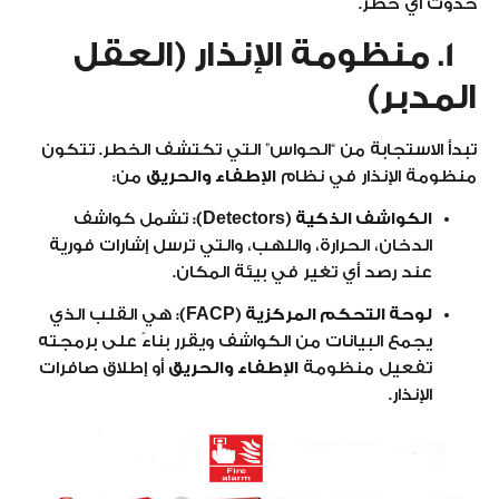
حدوث أي خطر.
1. منظومة الإنذار (العقل
المدبر)
تبدأ الاستجابة من “الحواس” التي تكتشف الخطر. تتكون
منظومة الإنذار في نظام
الإطفاء والحريق
من:
الكواشف الذكية (Detectors):
تشمل كواشف
الدخان، الحرارة، واللهب، والتي ترسل إشارات فورية
عند رصد أي تغير في بيئة المكان.
لوحة التحكم المركزية (FACP):
هي القلب الذي
يجمع البيانات من الكواشف ويقرر بناءً على برمجته
تفعيل منظومة
الإطفاء والحريق
أو إطلاق صافرات
الإنذار.