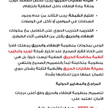
صيانة طفايات الحريق:
يجب فحص الضغط، الوزن،
وحالة مادة الإطفاء داخل الطفاية بانتظام.
اختبار الشبكة:
يجب التأكد من عدم وجود
انسدادات في المواسير أو تآكل في الوصلات.
التدريب:
التدريب الدوري على التعامل مع مكونات
الإطفاء والحريق
يقلل من الفوضى أثناء الطوارئ.
الوعي بمكونات منظومة
الإطفاء والحريق
يجعلك قادراً
على اتخاذ القرار الصحيح عند اختيار شركة
توريد وتركيب
أنظمة مكافحة الحريق
. السلامة ليست خياراً، بل هي
منظومة متكاملة تبدأ بالتصميم الصحيح وتنتهي
بصيانة طفايات الحريق
والأنظمة الثابتة بشكل دوري
لضمان عملها حين تحتاجها بشدة.
المراجع والمعايير الدولية
لتصميم منظومة الإطفاء والحريق وفق أعلى درجات
الأمان، نعتمد على: