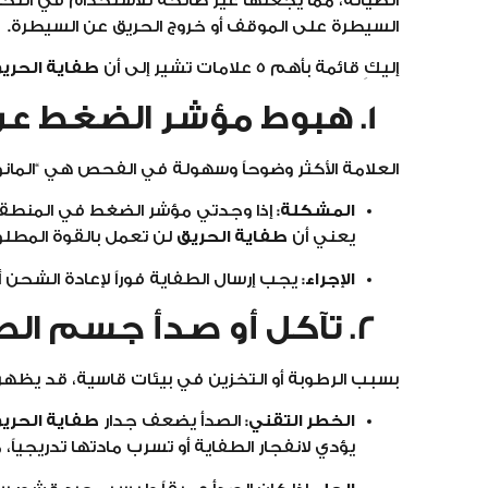
الصيانة، مما يجعلها غير صالحة للاستخدام في اللحظا
السيطرة على الموقف أو خروج الحريق عن السيطرة.
إليكِ قائمة بأهم 5 علامات تشير إلى أن
طفاية الحري
1. هبوط مؤشر الضغط عن النطاق الأخضر
العلامة الأكثر وضوحاً وسهولة في الفحص هي “المانوم
المشكلة:
إذا وجدتي مؤشر الضغط في المنطقة ال
يعني أن
طفاية الحريق
لن تعمل بالقوة المطلوب
الإجراء:
يجب إرسال الطفاية فوراً لإعادة الشحن أو
2. تآكل أو صدأ جسم الطفاية الخارجي
بسبب الرطوبة أو التخزين في بيئات قاسية، قد يظهر
الخطر التقني:
الصدأ يضعف جدار
طفاية الحري
يؤدي لانفجار الطفاية أو تسرب مادتها تدريجياً، 