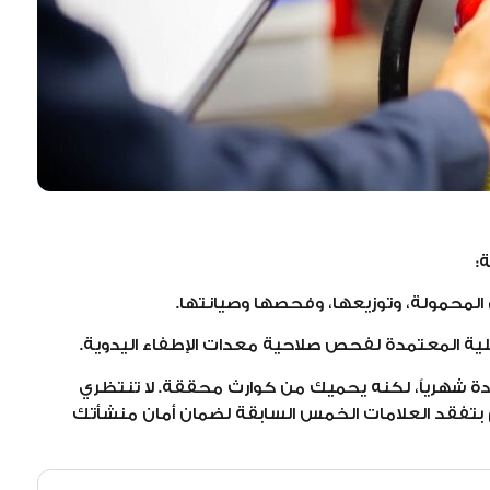
:
 المحمولة، وتوزيعها، وفحصها وصيانتها.
لية المعتمدة لفحص صلاحية معدات الإطفاء اليدوية.
ة شهرياً، لكنه يحميك من كوارث محققة. لا تنتظري
م بتفقد العلامات الخمس السابقة لضمان أمان منشأتك