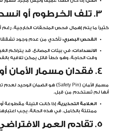
الحل:
إذا كان الصدأ عميقاً وليس مجرد قشور س
3. تلف الخرطوم أو انسداد الفوهة
كثيراً ما يتم إهمال فحص الملحقات الخارجية، رغم أن
الفحص البصري:
تأكدي من عدم وجود تشققا
الانسدادات:
في بيئات المصانع، قد يتراكم الغبار
وقت الحاجة، وهو خطأ قاتل يمكن تلافيه بالف
4. فقدان مسمار الأمان أو تلف تيلة الغلق
أنها لم تُستخدم من قبل.
العلامة التحذيرية:
إذا كانت التيلة مقطوعة أو 
ممتلئة بالكامل. في هذه الحالة، يجب اعتبار
5. تقادم العمر الافتراضي (تاريخ الصلاحية)