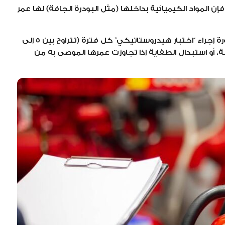
إن المواد الكيميائية بداخلها (مثل البودرة الجافة) لها عمر
تنص معايير السلامة على ضرورة إجراء “اختبار هيدروستاتيكي” كل فترة (تتراوح بين 5 إلى
، أو استبدال الطفاية إذا تجاوزت عمرها الموصى به من