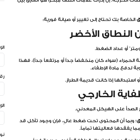
ت الحرجة. إن إدراك علامات التلف مبكراً هو الفارق بين
ق
الخاصة بك تحتاج إلى تغيير أو صيانة فورية:
ال
تر” أو عداد الضغط.
حمراء (سواء كان منخفضاً جداً أو مرتفعاً جداً)، فهذا
ة لدفع مادة الإطفاء.
رق
 استبدالها إذا كانت قديمة الطراز.
الإ
 الصدأ على الهيكل المعدني.
ق
؛ وبما أن المحتوى تحت ضغط عالٍ، فإن وجود تآكل قد
مما يفقدها فعاليتها تماماً.
نو