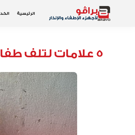
براڤو
الرئيسية
الخد
لأجهزء الإطفاء والإنذار
5 علامات لتلف طفاي