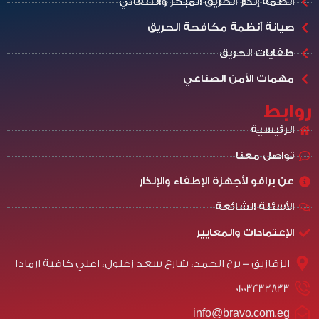
أنظمة إنذار الحريق المبكر والتلقائي
صيانة أنظمة مكافحة الحريق
طفايات الحريق
مهمات الأمن الصناعي
روابط
الرئيسية
تواصل معنا
عن برافو لأجهزة الإطفاء والإنذار
الأسئلة الشائعة
الإعتمادات والمعايير
الزقازيق - برج الحمد، شارع سعد زغلول، اعلي كافية ارمادا
01003233833
info@bravo.com.eg