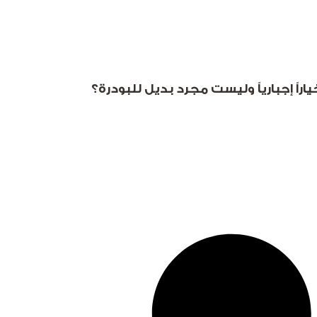
راً إجبارياً وليست مجرد بديل للبودرة؟