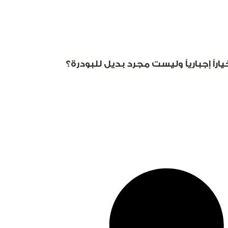
راً إجبارياً وليست مجرد بديل للبودرة؟