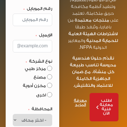
وتنفيذ أنظمة مكافحة
رقم الموبايل
حريق متكاملة، تعتمد
على
منتجات معتمدة
من
بافاريا، وتُنفذ طبقًا
لاشتراطات الهيئة العامة
الإيميل
للحماية المدنية
والمعايير
الدولية NFPA.
نقدّم حلولًا هندسية
نوع الشركة
مدروسة تناسب طبيعة
مركز طبي
كل منشأة، مع ضمان
مصنع
الجاهزية الكاملة
للاعتماد والتفتيش.
مخزن أدوية
اخرى
اطلب
معرفة
معاينة
المزيد
المحافظة
فنية
الآن