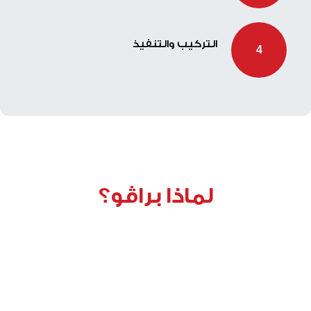
التركيب والتنفيذ
4
لماذا براڤو؟